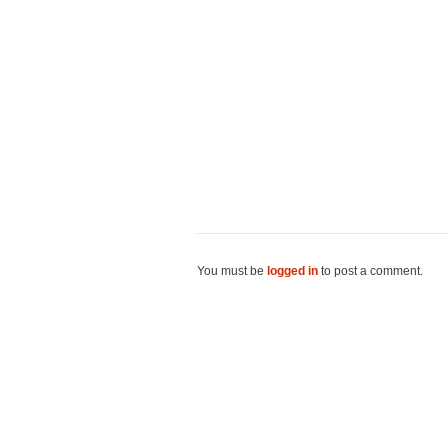
You must be
logged in
to post a comment.