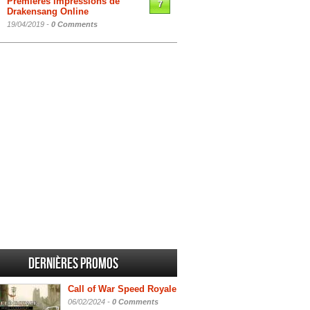
Premières impressions de
7
Drakensang Online
19/04/2019 -
0 Comments
Dernières promos
Call of War Speed Royale
06/02/2024 -
0 Comments