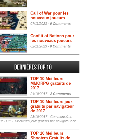
Call of War pour les
nouveaux joueurs
07/11/2023 -
0 Comments
Conflit of Nations pour
les nouveaux joueurs
02/11/2023 -
0 Comments
Dernières Top 10
TOP 10 Meilleurs
MMORPG gratuits de
2017
24/10/2017 -
2 Comments
TOP 10 Meilleurs jeux
gratuits par navigateur
de 2017
23/10/2017 -
Commentaires
r TOP 10 Meilleurs jeux gratuits par navigateur de
TOP 10 Meilleurs
Shooters Gratuits de