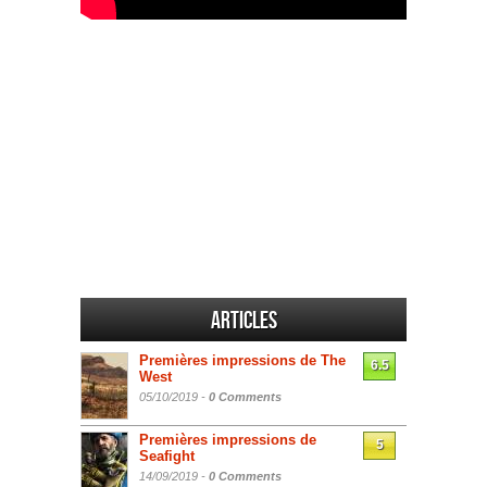
Articles
Premières impressions de The
6.5
West
05/10/2019 -
0 Comments
Premières impressions de
5
Seafight
14/09/2019 -
0 Comments