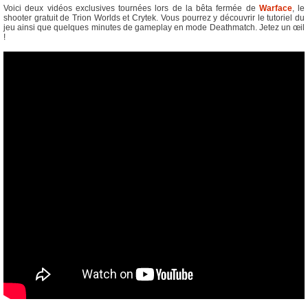
Voici deux vidéos exclusives tournées lors de la bêta fermée de
Warface
, le
shooter gratuit de Trion Worlds et Crytek. Vous pourrez y découvrir le tutoriel du
jeu ainsi que quelques minutes de gameplay en mode Deathmatch. Jetez un œil
!