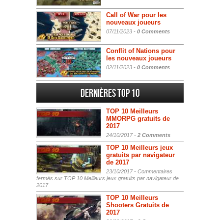
Call of War pour les
nouveaux joueurs
07/11/2023 -
0 Comments
Conflit of Nations pour
les nouveaux joueurs
02/11/2023 -
0 Comments
Dernières Top 10
TOP 10 Meilleurs
MMORPG gratuits de
2017
24/10/2017 -
2 Comments
TOP 10 Meilleurs jeux
gratuits par navigateur
de 2017
23/10/2017 -
Commentaires
fermés
sur TOP 10 Meilleurs jeux gratuits par navigateur de
2017
TOP 10 Meilleurs
Shooters Gratuits de
2017