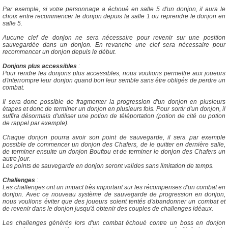
Par exemple, si votre personnage a échoué en salle 5 d'un donjon, il aura le
choix entre recommencer le donjon depuis la salle 1 ou reprendre le donjon en
salle 5.
Aucune clef de donjon ne sera nécessaire pour revenir sur une position
sauvegardée dans un donjon. En revanche une clef sera nécessaire pour
recommencer un donjon depuis le début.
Donjons plus accessibles
:
Pour rendre les donjons plus accessibles, nous voulions permettre aux joueurs
d'interrompre leur donjon quand bon leur semble sans être obligés de perdre un
combat.
Il sera donc possible de fragmenter la progression d'un donjon en plusieurs
étapes et donc de terminer un donjon en plusieurs fois. Pour sortir d'un donjon, il
suffira désormais d'utiliser une potion de téléportation (potion de cité ou potion
de rappel par exemple).
Chaque donjon pourra avoir son point de sauvegarde, il sera par exemple
possible de commencer un donjon des Chafers, de le quitter en dernière salle,
de terminer ensuite un donjon Bouftou et de terminer le donjon des Chafers un
autre jour.
Les points de sauvegarde en donjon seront valides sans limitation de temps.
Challenges
:
Les challenges ont un impact très important sur les récompenses d'un combat en
donjon. Avec ce nouveau système de sauvegarde de progression en donjon,
nous voulions éviter que des joueurs soient tentés d'abandonner un combat et
de revenir dans le donjon jusqu'à obtenir des couples de challenges idéaux.
Les challenges générés lors d'un combat échoué contre un boss en donjon