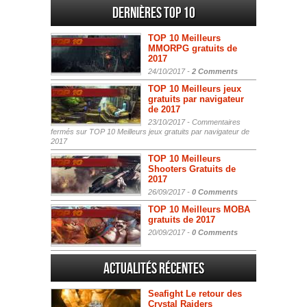
Dernières Top 10
TOP 10 Meilleurs
MMORPG gratuits de
2017
24/10/2017 -
2 Comments
TOP 10 Meilleurs jeux
gratuits par navigateur
de 2017
23/10/2017 -
Commentaires
fermés
sur TOP 10 Meilleurs jeux gratuits par navigateur de
2017
TOP 10 Meilleurs
Shooters Gratuits de
2017
26/09/2017 -
0 Comments
TOP 10 Meilleurs MOBA
gratuits de 2017
20/09/2017 -
0 Comments
Actualités Récentes
Seafight Le retour des
Crystal Raiders