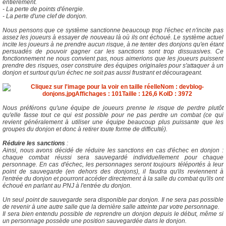
entièrement.
- La perte de points d'énergie.
- La perte d'une clef de donjon.
Nous pensons que ce système sanctionne beaucoup trop l'échec et n'incite pas
assez les joueurs à essayer de nouveau là où ils ont échoué. Le système actuel
incite les joueurs à ne prendre aucun risque, à ne tenter des donjons qu'en étant
persuadés de pouvoir gagner car les sanctions sont trop dissuasives. Ce
fonctionnement ne nous convient pas, nous aimerions que les joueurs puissent
prendre des risques, oser construire des équipes originales pour s'attaquer à un
donjon et surtout qu'un échec ne soit pas aussi frustrant et décourageant.
Nous préférons qu'une équipe de joueurs prenne le risque de perdre plutôt
qu'elle fasse tout ce qui est possible pour ne pas perdre un combat (ce qui
revient généralement à utiliser une équipe beaucoup plus puissante que les
groupes du donjon et donc à retirer toute forme de difficulté).
Réduire les sanctions
:
Ainsi, nous avons décidé de réduire les sanctions en cas d'échec en donjon :
chaque combat réussi sera sauvegardé individuellement pour chaque
personnage. En cas d'échec, les personnages seront toujours téléportés à leur
point de sauvegarde (en dehors des donjons), il faudra qu'ils reviennent à
l'entrée du donjon et pourront accéder directement à la salle du combat qu'ils ont
échoué en parlant au PNJ à l'entrée du donjon.
Un seul point de sauvegarde sera disponible par donjon. Il ne sera pas possible
de revenir à une autre salle que la dernière salle atteinte par votre personnage.
Il sera bien entendu possible de reprendre un donjon depuis le début, même si
un personnage possède une position sauvegardée dans le donjon.