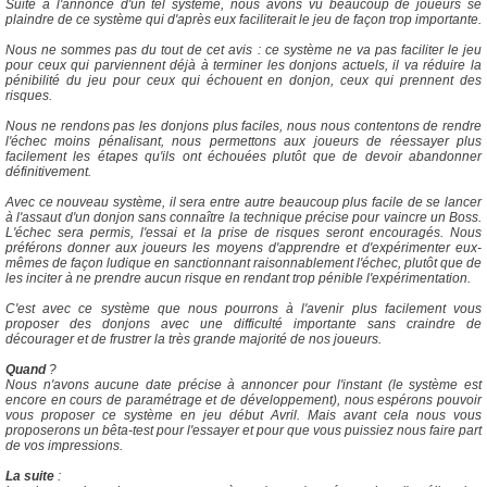
Suite à l'annonce d'un tel système, nous avons vu beaucoup de joueurs se
plaindre de ce système qui d'après eux faciliterait le jeu de façon trop importante.
Nous ne sommes pas du tout de cet avis : ce système ne va pas faciliter le jeu
pour ceux qui parviennent déjà à terminer les donjons actuels, il va réduire la
pénibilité du jeu pour ceux qui échouent en donjon, ceux qui prennent des
risques.
Nous ne rendons pas les donjons plus faciles, nous nous contentons de rendre
l'échec moins pénalisant, nous permettons aux joueurs de réessayer plus
facilement les étapes qu'ils ont échouées plutôt que de devoir abandonner
définitivement.
Avec ce nouveau système, il sera entre autre beaucoup plus facile de se lancer
à l'assaut d'un donjon sans connaître la technique précise pour vaincre un Boss.
L'échec sera permis, l'essai et la prise de risques seront encouragés. Nous
préférons donner aux joueurs les moyens d'apprendre et d'expérimenter eux-
mêmes de façon ludique en sanctionnant raisonnablement l'échec, plutôt que de
les inciter à ne prendre aucun risque en rendant trop pénible l'expérimentation.
C'est avec ce système que nous pourrons à l'avenir plus facilement vous
proposer des donjons avec une difficulté importante sans craindre de
décourager et de frustrer la très grande majorité de nos joueurs.
Quand
?
Nous n'avons aucune date précise à annoncer pour l'instant (le système est
encore en cours de paramétrage et de développement), nous espérons pouvoir
vous proposer ce système en jeu début Avril. Mais avant cela nous vous
proposerons un bêta-test pour l'essayer et pour que vous puissiez nous faire part
de vos impressions.
La suite
: