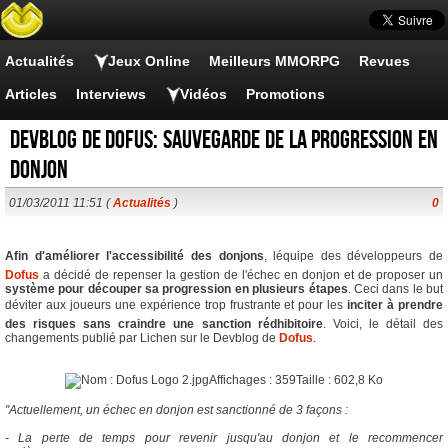
Actualités
Jeux Online
Meilleurs MMORPG
Revues
Articles
Interviews
Vidéos
Promotions
Devblog de Dofus: sauvegarde de la progression en
donjon
01/03/2011 11:51 (
Actualités
)
0
Afin d'améliorer l'accessibilité des donjons
, léquipe des développeurs de
Dofus
a décidé de repenser la gestion de l'échec en donjon et de proposer un
système pour découper sa progression en plusieurs étapes
. Ceci dans le but
déviter aux joueurs une expérience trop frustrante et pour les
inciter à prendre
des risques sans craindre une sanction rédhibitoire
. Voici, le détail des
changements publié par Lichen sur le Devblog de
Dofus
.
"Actuellement, un échec en donjon est sanctionné de 3 façons :
- La perte de temps pour revenir jusqu'au donjon et le recommencer