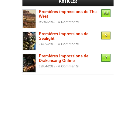
Articles
Premières impressions de The
6.5
West
05/10/2019 -
0 Comments
Premières impressions de
5
Seafight
14/09/2019 -
0 Comments
Premières impressions de
7
Drakensang Online
19/04/2019 -
0 Comments