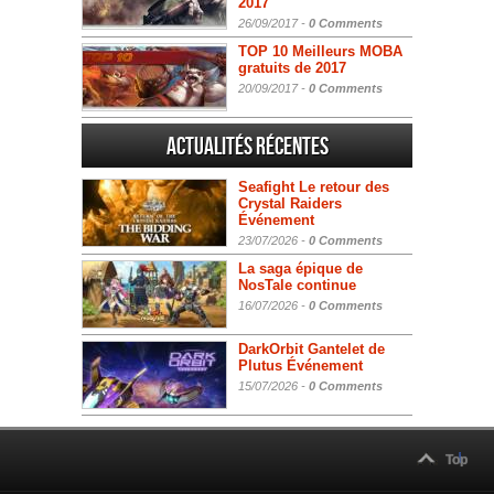
2017
26/09/2017 -
0 Comments
TOP 10 Meilleurs MOBA
gratuits de 2017
20/09/2017 -
0 Comments
Actualités Récentes
Seafight Le retour des
Crystal Raiders
Événement
23/07/2026 -
0 Comments
La saga épique de
NosTale continue
16/07/2026 -
0 Comments
DarkOrbit Gantelet de
Plutus Événement
15/07/2026 -
0 Comments
Top