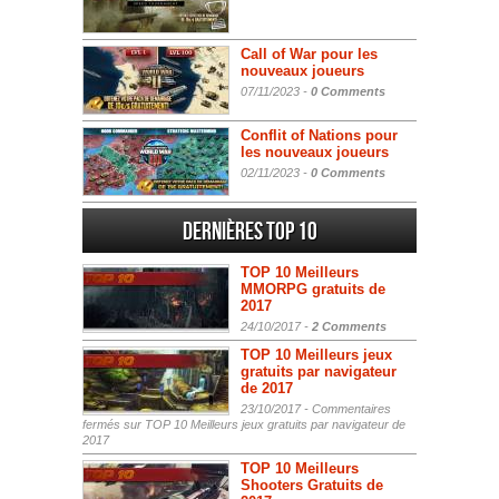
Call of War pour les
nouveaux joueurs
07/11/2023 -
0 Comments
Conflit of Nations pour
les nouveaux joueurs
02/11/2023 -
0 Comments
Dernières Top 10
TOP 10 Meilleurs
MMORPG gratuits de
2017
24/10/2017 -
2 Comments
TOP 10 Meilleurs jeux
gratuits par navigateur
de 2017
23/10/2017 -
Commentaires
fermés
sur TOP 10 Meilleurs jeux gratuits par navigateur de
2017
TOP 10 Meilleurs
Shooters Gratuits de