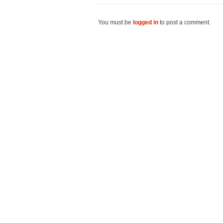
You must be
logged in
to post a comment.