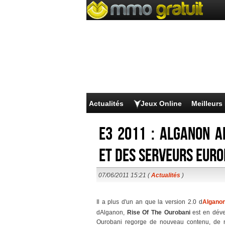
Actualités
Jeux Online
Meilleur
E3 2011 : Alganon a
et des serveurs eur
07/06/2011 15:21 (
Actualités
)
Il a plus d'un an que la version 2.0 d
Algano
dAlganon,
Rise Of The Ourobani
est en dével
Ourobani regorge de nouveau contenu, de nouv