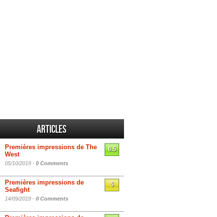
Articles
Premières impressions de The
6.5
West
05/10/2019 -
0 Comments
Premières impressions de
5
Seafight
14/09/2019 -
0 Comments