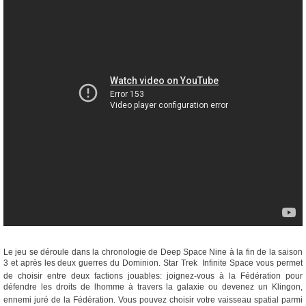
Le jeu se déroule dans la chronologie de Deep Space Nine à la fin de la saison
3 et après les deux guerres du Dominion. Star Trek  Infinite Space vous permet
de choisir entre deux factions jouables: joignez-vous à la Fédération pour
défendre les droits de lhomme à travers la galaxie ou devenez un Klingon,
ennemi juré de la Fédération. Vous pouvez choisir votre vaisseau spatial parmi