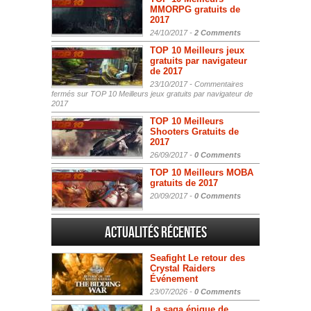
MMORPG gratuits de
2017
24/10/2017 -
2 Comments
TOP 10 Meilleurs jeux
gratuits par navigateur
de 2017
23/10/2017 -
Commentaires
fermés
sur TOP 10 Meilleurs jeux gratuits par navigateur de
2017
TOP 10 Meilleurs
Shooters Gratuits de
2017
26/09/2017 -
0 Comments
TOP 10 Meilleurs MOBA
gratuits de 2017
20/09/2017 -
0 Comments
Actualités Récentes
Seafight Le retour des
Crystal Raiders
Événement
23/07/2026 -
0 Comments
La saga épique de