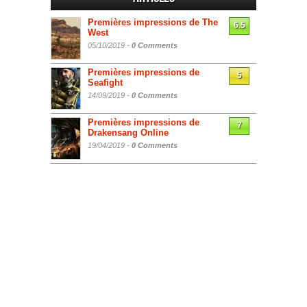
Premières impressions de The
6.5
West
05/10/2019 -
0 Comments
Premières impressions de
5
Seafight
14/09/2019 -
0 Comments
Premières impressions de
7
Drakensang Online
19/04/2019 -
0 Comments