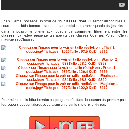
Eden Eternal possède un total de
15 classes
, dont 12 seront disponibles au
cours de la bêta fermée. Lune des caractéristiques remarquable du jeu réside
dans la possibilité offerte aux joueurs de
commuter librement entre les
classes
. La vidéo présente un aperçu des classes Guerrier, Voleur, Clerc,
magicien et Chasseur.
Pour mémoire, la
bêta fermée
est programmée dans le
courant du printemps
et
les joueurs peuvent dores et déjà sinscrire sur le site officiel du jeu.