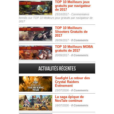
TOP 10 Meilleurs jeux
gratuits par navigateur
de 2017
23/10/2017 -
Commentaires
fermés
sur TOP 10 Meilleurs jeux gratuits par navigateur de
2017
TOP 10 Meilleurs
Shooters Gratuits de
2017
26/09/2017 -
0 Comments
TOP 10 Meilleurs MOBA
gratuits de 2017
20/09/2017 -
0 Comments
Actualités Récentes
Seafight Le retour des
Crystal Raiders
Événement
23/07/2026 -
0 Comments
La saga épique de
NosTale continue
16/07/2026 -
0 Comments