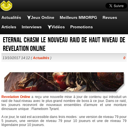
Actualités
Jeux Online
Meilleurs MMORPG
Revues
Articles
Interviews
Vidéos
Promotions
Eternal Chasm le nouveau raid de haut niveau de
Revelation Online
13/10/2017 14:12 (
Actualités
)
0
Revelation Online
a reçu une nouvelle mise à jour de contenu qui introduit un
raid de haut niveau avec le plus grand nombre de boss à ce jour. Dans ce raid,
les joueurs recevront de nouveaux ensembles d'armure et une monture
dinosaure unique : Flameborn Tyrant.
A ce jour, le raid est accessible dans trois modes : une version de niveau 79 pour
5 joueurs, une version de niveau 79 pour 10 joueurs et une de niveau 79
légendaire pour 10 joueurs.