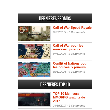
Dernières promos
Call of War Speed Royale
06/02/2024 -
0 Comments
Call of War pour les
nouveaux joueurs
07/11/2023 -
0 Comments
Conflit of Nations pour
les nouveaux joueurs
02/11/2023 -
0 Comments
Dernières Top 10
TOP 10 Meilleurs
MMORPG gratuits de
2017
24/10/2017 -
2 Comments