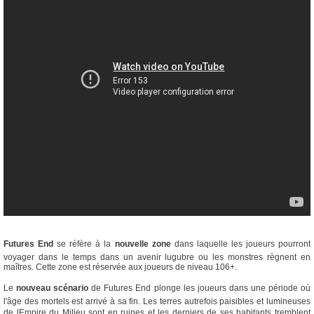
Futures End
se réfère à la
nouvelle zone
dans laquelle les joueurs pourront
voyager dans le temps dans un avenir lugubre ou les monstres règnent en
maîtres. Cette zone est réservée aux joueurs de niveau 106+.
Le
nouveau scénario
de Futures End plonge les joueurs dans une période où
l'âge des mortels est arrivé à sa fin. Les terres autrefois paisibles et lumineuses
de lEmpire du Milieu sont en ruines et les derniers de ses habitants tremblent