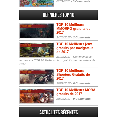
02/11/2023 -
0 Comments
Dernières Top 10
TOP 10 Meilleurs
MMORPG gratuits de
2017
24/10/2017 -
2 Comments
TOP 10 Meilleurs jeux
gratuits par navigateur
de 2017
23/10/2017 -
Commentaires
fermés
sur TOP 10 Meilleurs jeux gratuits par navigateur de
2017
TOP 10 Meilleurs
Shooters Gratuits de
2017
26/09/2017 -
0 Comments
TOP 10 Meilleurs MOBA
gratuits de 2017
20/09/2017 -
0 Comments
Actualités Récentes