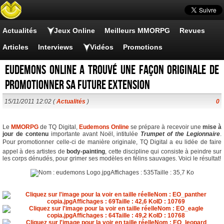
Actualités
Jeux Online
Meilleurs MMORPG
Revues
Articles
Interviews
Vidéos
Promotions
Eudemons Online a trouvé une façon originale de
promotionner sa future extension
15/11/2011 12:02 (
Actualités
)
0
Le
MMORPG
de TQ Digital,
Eudemons Online
se prépare à recevoir une
mise à
jour de contenu
importante avant Noël, intitulée
Trumpet of the Legionnaire
.
Pour promotionner celle-ci de manière originale, TQ Digital a eu lidée de faire
appel à des artistes de
body-painting
, cette discipline qui consiste à peindre sur
les corps dénudés, pour grimer ses modèles en félins sauvages. Voici le résultat!