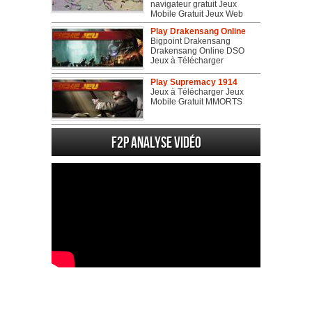
navigateur gratuit Jeux
Mobile Gratuit Jeux Web
Play Drakensang Online
Bigpoint Drakensang
Drakensang Online DSO
Jeux à Télécharger
Play Supremacy 1914
Jeux à Télécharger Jeux
Mobile Gratuit MMORTS
F2P Analyse vidéo