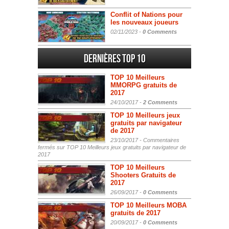
Conflit of Nations pour
les nouveaux joueurs
02/11/2023 -
0 Comments
Dernières Top 10
TOP 10 Meilleurs
MMORPG gratuits de
2017
24/10/2017 -
2 Comments
TOP 10 Meilleurs jeux
gratuits par navigateur
de 2017
23/10/2017 -
Commentaires
fermés
sur TOP 10 Meilleurs jeux gratuits par navigateur de
2017
TOP 10 Meilleurs
Shooters Gratuits de
2017
26/09/2017 -
0 Comments
TOP 10 Meilleurs MOBA
gratuits de 2017
20/09/2017 -
0 Comments