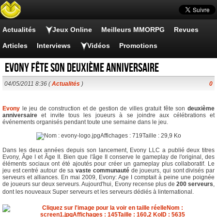
Actualités
Jeux Online
Meilleurs MMORPG
Revues
Articles
Interviews
Vidéos
Promotions
Evony fête son deuxième anniversaire
04/05/2011 8:36 (
Actualités
)
0
Evony
le jeu de construction et de gestion de villes gratuit fête son
deuxième
anniversaire
et invite tous les joueurs à se joindre aux célébrations et
événements organisés pendant toute une semaine dans le jeu.
Dans les deux années depuis son lancement, Evony LLC a publié deux titres
Evony, Âge I et Âge II. Bien que l'âge II conserve le gameplay de l'original, des
éléments sociaux ont été ajoutés pour créer un gameplay plus collaboratif. Le
jeu est centré autour de sa
vaste communauté
de joueurs, qui sont divisés par
serveurs et alliances. En mai 2009, Evony: Age I comptait à peine une poignée
de joueurs sur deux serveurs. Aujourd'hui, Evony recense plus de
200 serveurs
,
dont les nouveaux Super serveurs et les serveurs dédiés à linternational.