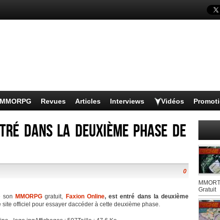
s MMORPG
Revues
Articles
Interviews
Vidéos
Promot
ntré dans la deuxième phase de
0
MMORTS
Gratuit
e son
MMORPG
gratuit,
Faxion Online
, est entré dans la deuxième
e site officiel pour essayer daccéder à cette deuxième phase.