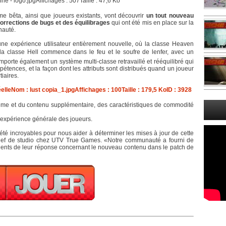
e bêta, ainsi que joueurs existants, vont découvrir
un tout nouveau
corrections de bugs et des équilibrages
qui ont été mis en place sur la
nauté.
e expérience utilisateur entièrement nouvelle, où la classe Heaven
la classe Hell commence dans le feu et le soufre de lenfer, avec un
omporte également un système multi-classe retravaillé et rééquilibré qui
tences, et la façon dont les attributs sont distribués quand un joueur
tiaires.
me et du contenu supplémentaire, des caractéristiques de commodité
l'expérience générale des joueurs.
té incroyables pour nous aider à déterminer les mises à jour de cette
hef de studio chez UTV True Games. «Notre communauté a fourni de
nts de leur réponse concernant le nouveau contenu dans le patch de