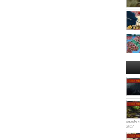
fermés
su
2017