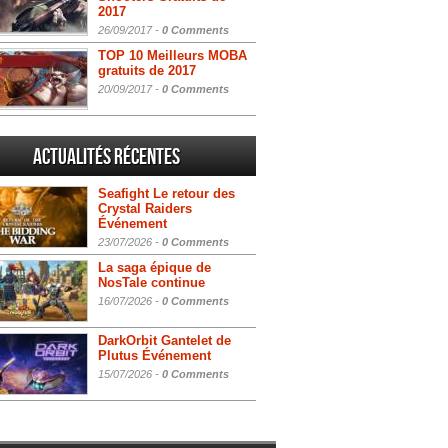
2017
26/09/2017 -
0 Comments
TOP 10 Meilleurs MOBA
gratuits de 2017
20/09/2017 -
0 Comments
Actualités Récentes
Seafight Le retour des
Crystal Raiders
Événement
23/07/2026 -
0 Comments
La saga épique de
NosTale continue
16/07/2026 -
0 Comments
DarkOrbit Gantelet de
Plutus Événement
15/07/2026 -
0 Comments