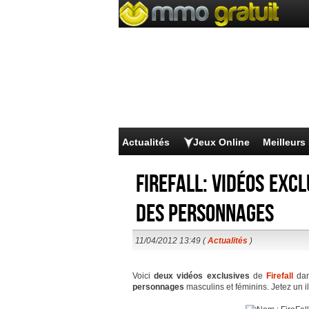
Actualités
Jeux Online
Meilleur
Firefall: Vidéos exc
des personnages
11/04/2012 13:49 (
Actualités
)
Voici
deux vidéos exclusives
de
Firefall
dan
personnages
masculins et féminins. Jetez un il