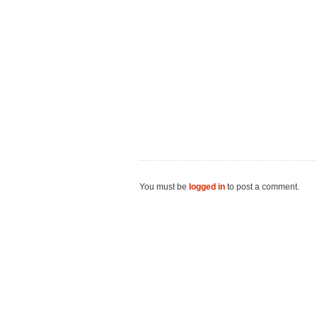
You must be
logged in
to post a comment.