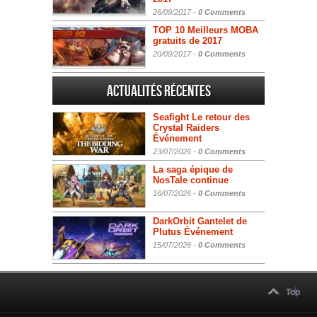
26/09/2017 -
0 Comments
TOP 10 Meilleurs MOBA
gratuits de 2017
20/09/2017 -
0 Comments
Actualités Récentes
Seafight Le retour des
Crystal Raiders
Événement
23/07/2026 -
0 Comments
La saga épique de
NosTale continue
16/07/2026 -
0 Comments
DarkOrbit Gantelet de
Plutus Événement
15/07/2026 -
0 Comments
Top