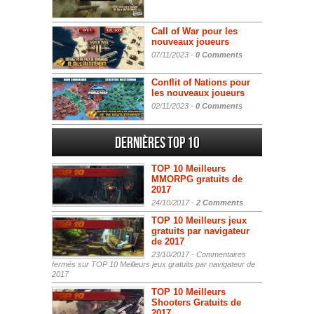
Call of War pour les
nouveaux joueurs
07/11/2023 -
0 Comments
Conflit of Nations pour
les nouveaux joueurs
02/11/2023 -
0 Comments
Dernières Top 10
TOP 10 Meilleurs
MMORPG gratuits de
2017
24/10/2017 -
2 Comments
TOP 10 Meilleurs jeux
gratuits par navigateur
de 2017
23/10/2017 -
Commentaires
fermés
sur TOP 10 Meilleurs jeux gratuits par navigateur de
2017
TOP 10 Meilleurs
Shooters Gratuits de
2017