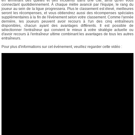
en terminant des quêtes et des incidents dans une cité, ainsi qu'en vous
connectant quotidiennement. À chaque mètre avancé par l'équipe, le rang du
joueur au sein de la ligue progressera. Plus le classement est élevé, meilleures
seront les récompenses, et vous obtiendrez aussi des récompenses spéciales
supplémentaires à la fin de l'événement selon votre classement. Comme l'année
dernière, les joueurs peuvent avoir recours à l'un des cinq entraîneurs
disponibles, chacun ayant des avantages différents. Il est possible de
sélectionner l'entraîneur qui convient le mieux à votre stratégie actuelle ou
d'avoir recours à l'entraîneur ultime combinant les avantages de tous les autres
entraîneurs.
Pour plus d'informations sur cet événement, veuillez regarder cette vidéo :