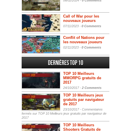
06/02/2024 -
0 Comments
Call of War pour les
nouveaux joueurs
07/11/2023 -
0 Comments
Conflit of Nations pour
les nouveaux joueurs
02/11/2023 -
0 Comments
Dernières Top 10
TOP 10 Meilleurs
MMORPG gratuits de
2017
24/10/2017 -
2 Comments
TOP 10 Meilleurs jeux
gratuits par navigateur
de 2017
23/10/2017 -
Commentaires
fermés
sur TOP 10 Meilleurs jeux gratuits par navigateur de
2017
TOP 10 Meilleurs
Shooters Gratuits de