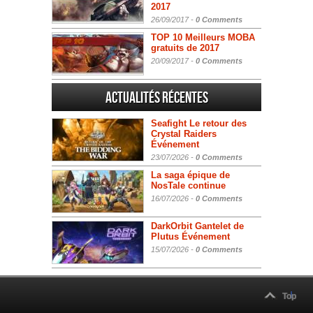
2017
26/09/2017 -
0 Comments
TOP 10 Meilleurs MOBA
gratuits de 2017
20/09/2017 -
0 Comments
Actualités Récentes
Seafight Le retour des
Crystal Raiders
Événement
23/07/2026 -
0 Comments
La saga épique de
NosTale continue
16/07/2026 -
0 Comments
DarkOrbit Gantelet de
Plutus Événement
15/07/2026 -
0 Comments
Top