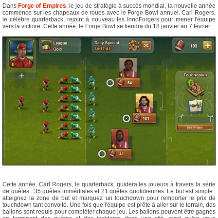
Dans
Forge of Empires
, le jeu de stratégie à succès mondial, la nouvelle année
commence sur les chapeaux de roues avec le Forge Bowl annuel. Carl Rogers,
le célèbre quarterback, rejoint à nouveau les InnoForgers pour mener l'équipe
vers la victoire. Cette année, le Forge Bowl se tiendra du 18 janvier au 7 février.
Cette année, Carl Rogers, le quarterback, guidera les joueurs à travers la série
de quêtes : 35 quêtes immédiates et 21 quêtes quotidiennes. Le but est simple :
atteignez la zone de but et marquez un touchdown pour remporter le prix de
touchdown tant convoité. Une fois que l'équipe est prête à aller sur le terrain, des
ballons sont requis pour compléter chaque jeu. Les ballons peuvent être gagnés