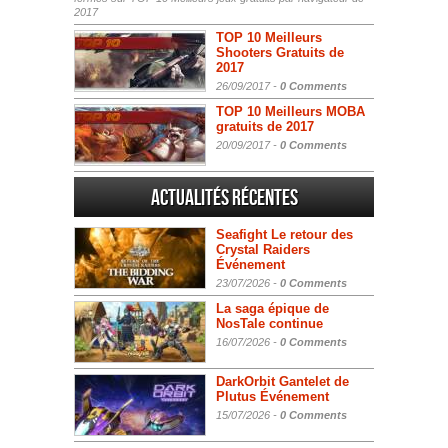
2017
TOP 10 Meilleurs
Shooters Gratuits de
2017
26/09/2017 -
0 Comments
TOP 10 Meilleurs MOBA
gratuits de 2017
20/09/2017 -
0 Comments
Actualités Récentes
Seafight Le retour des
Crystal Raiders
Événement
23/07/2026 -
0 Comments
La saga épique de
NosTale continue
16/07/2026 -
0 Comments
DarkOrbit Gantelet de
Plutus Événement
15/07/2026 -
0 Comments