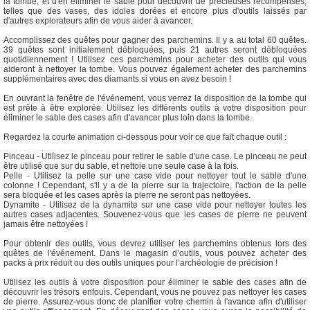
la tombe, et d'en éliminer le sable pour découvrir de précieuses récompenses,
telles que des vases, des idoles dorées et encore plus d'outils laissés par
d'autres explorateurs afin de vous aider à avancer.
Accomplissez des quêtes pour gagner des parchemins. Il y a au total 60 quêtes.
39 quêtes sont initialement débloquées, puis 21 autres seront débloquées
quotidiennement ! Utilisez ces parchemins pour acheter des outils qui vous
aideront à nettoyer la tombe. Vous pouvez également acheter des parchemins
supplémentaires avec des diamants si vous en avez besoin !
En ouvrant la fenêtre de l'événement, vous verrez la disposition de la tombe qui
est prête à être explorée. Utilisez les différents outils à votre disposition pour
éliminer le sable des cases afin d'avancer plus loin dans la tombe.
Regardez la courte animation ci-dessous pour voir ce que fait chaque outil :
Pinceau - Utilisez le pinceau pour retirer le sable d'une case. Le pinceau ne peut
être utilisé que sur du sable, et nettoie une seule case à la fois.
Pelle - Utilisez la pelle sur une case vide pour nettoyer tout le sable d'une
colonne ! Cependant, s'il y a de la pierre sur la trajectoire, l'action de la pelle
sera bloquée et les cases après la pierre ne seront pas nettoyées.
Dynamite - Utilisez de la dynamite sur une case vide pour nettoyer toutes les
autres cases adjacentes. Souvenez-vous que les cases de pierre ne peuvent
jamais être nettoyées !
Pour obtenir des outils, vous devrez utiliser les parchemins obtenus lors des
quêtes de l'événement. Dans le magasin d’outils, vous pouvez acheter des
packs à prix réduit ou des outils uniques pour l’archéologie de précision !
Utilisez les outils à votre disposition pour éliminer le sable des cases afin de
découvrir les trésors enfouis. Cependant, vous ne pouvez pas nettoyer les cases
de pierre. Assurez-vous donc de planifier votre chemin à l'avance afin d'utiliser