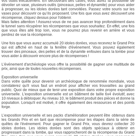
vos outils efficacement. En découvrant des cases, vous aurez la possibilité de
dévoiler un vase, plusieurs outils (pinceaux, pelles et dynamite) pour vous aider
à progresser, ou les idoles dorées tant convoitées. Passez votre souris sur les
vases pour découvrir ce qu’ils proposent. Une fois que vous avez découvert une
récompense, cliquez dessus pour l'obtenir.
Mais faites attention ! Assurez-vous de ne pas avancer trop profondément dans
le tunnel sans récupérer les récompenses que vous souhaitez. En effet, une fois
que vous êtes allé trop loin, vous ne pourrez plus revenir en arrière et vous
perdrez de vue la récompense.
Une fois que vous aurez accumulé 20 idoles dorées, vous recevrez le Grand Prix
qui est affiché en haut de la fenêtre d'événement. Vous pouvez également
trouver des pinceaux, des pelles et de la dynamite enfouies dans la tombe pour
vous aider à découvrir encore plus de récompenses !
L'événement d'archéologie vous offre la possibilité de gagner une multitude de
prix, ainsi que de toutes nouvelles récompenses.
Exposition universelle
Dans votre quête pour devenir un archéologue de renommée mondiale, vous
constaterez qu'il vous faut un endroit pour afficher vos trouvailles au grand
public. Quoi de mieux que de tenir une exposition dans votre propre exposition
universelle. L'exposition universelle est un bâtiment de taille 6x4 évolutif, avec
10 niveaux à débloquer. Au niveau 10, le bâtiment produit des pièces et donne la
population. Lorsqu'il est motivé, il offre également des ressources et des points
forge.
L’exposition universelle et ses packs d'amélioration peuvent être obtenus dans
les Grands Prix et en tant que récompense pour les étapes dans la série de
quêtes de l'événement. Pour gagner le Grand Prix, vous devrez collecter 20
idoles dorées. Les idoles dorées sont des objets spéciaux à obtenir en
progressant dans la tombe, qui vous rapprocheront de la récompense du Grand