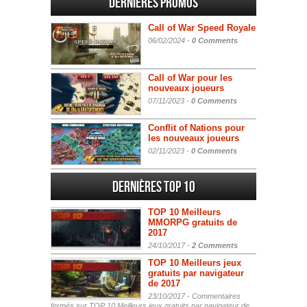
Dernières promos
Call of War Speed Royale
06/02/2024 -
0 Comments
Call of War pour les
nouveaux joueurs
07/11/2023 -
0 Comments
Conflit of Nations pour
les nouveaux joueurs
02/11/2023 -
0 Comments
Dernières Top 10
TOP 10 Meilleurs
MMORPG gratuits de
2017
24/10/2017 -
2 Comments
TOP 10 Meilleurs jeux
gratuits par navigateur
de 2017
23/10/2017 -
Commentaires
fermés
sur TOP 10 Meilleurs jeux gratuits par navigateur de