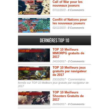
Call of War pour les
nouveaux joueurs
07/11/2023 -
0 Comments
Conflit of Nations pour
les nouveaux joueurs
02/11/2023 -
0 Comments
Dernières Top 10
TOP 10 Meilleurs
MMORPG gratuits de
2017
24/10/2017 -
2 Comments
TOP 10 Meilleurs jeux
gratuits par navigateur
de 2017
23/10/2017 -
Commentaires
fermés
sur TOP 10 Meilleurs jeux gratuits par navigateur de
2017
TOP 10 Meilleurs
Shooters Gratuits de
2017
26/09/2017 -
0 Comments