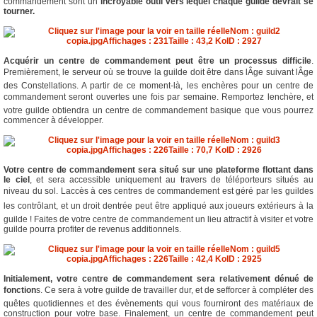
commandement sont un
incroyable outil vers lequel chaque guilde devrait se
tourner.
Acquérir un centre de commandement peut être un processus difficile
.
Premièrement, le serveur où se trouve la guilde doit être dans lÂge suivant lÂge
des Constellations. A partir de ce moment-là, les enchères pour un centre de
commandement seront ouvertes une fois par semaine. Remportez lenchère, et
votre guilde obtiendra un centre de commandement basique que vous pourrez
commencer à développer.
Votre centre de commandement sera situé sur une plateforme flottant dans
le ciel
, et sera accessible uniquement au travers de téléporteurs situés au
niveau du sol. Laccès à ces centres de commandement est géré par les guildes
les contrôlant, et un droit dentrée peut être appliqué aux joueurs extérieurs à la
guilde ! Faites de votre centre de commandement un lieu attractif à visiter et votre
guilde pourra profiter de revenus additionnels.
Initialement, votre centre de commandement sera relativement dénué de
fonction
s. Ce sera à votre guilde de travailler dur, et de sefforcer à compléter des
quêtes quotidiennes et des évènements qui vous fourniront des matériaux de
construction pour votre base. Finalement, un centre de commandement peut