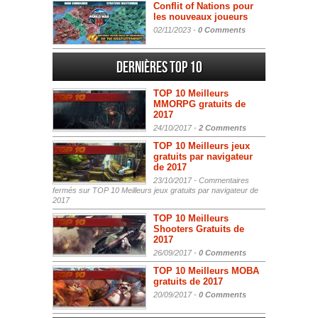
Conflit of Nations pour
les nouveaux joueurs
02/11/2023 -
0 Comments
Dernières Top 10
TOP 10 Meilleurs
MMORPG gratuits de
2017
24/10/2017 -
2 Comments
TOP 10 Meilleurs jeux
gratuits par navigateur
de 2017
23/10/2017 -
Commentaires
fermés
sur TOP 10 Meilleurs jeux gratuits par navigateur de
2017
TOP 10 Meilleurs
Shooters Gratuits de
2017
26/09/2017 -
0 Comments
TOP 10 Meilleurs MOBA
gratuits de 2017
20/09/2017 -
0 Comments