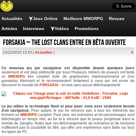
Actualités
Jeux Online
Meilleurs MMORPG
Revues
Articles
Interviews
Vidéos
Promotions
Forsakia – The Lost Clans entre en Bêta ouverte
15/12/2010 13:10 (
Actualités
)
0
Ce nouveau jeu par navigateur est disponible depuis quelques jours
seulement et est déjà plébiscité par tous! Plusieurs milliers de joueurs ont testé
ce
MMORPG
très complet doté de graphismes impressionnanst et d'un
gameplay étonnant et le recommandent fortement à ceux qui ont envie de
découvrir le monde de
FORSAKIA
- et cela sans aucun téléchargement!
Le jeu utilise la technologie flash et pour jouer vous avez seulement besoin
d'un navigateur.
Pour autant, le jeu ne renonce pas à tous les éléments qui
forment un
MMORPG
complet. Pour cela, les scénarios et les personnages sont
téléchargés en temps réel, au fur et à mesure que le joueur progresse dans le
monde de Jianghu. Notez que ces téléchargements de scénarios et de missions
n'affectent pas la jouabilité du titre, qui offre une expérience sans faille sur tous
les types de PC.