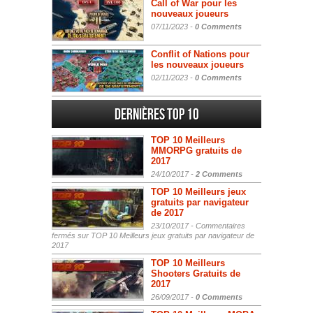
Call of War pour les
nouveaux joueurs
07/11/2023 -
0 Comments
Conflit of Nations pour
les nouveaux joueurs
02/11/2023 -
0 Comments
Dernières Top 10
TOP 10 Meilleurs
MMORPG gratuits de
2017
24/10/2017 -
2 Comments
TOP 10 Meilleurs jeux
gratuits par navigateur
de 2017
23/10/2017 -
Commentaires
fermés
sur TOP 10 Meilleurs jeux gratuits par navigateur de
2017
TOP 10 Meilleurs
Shooters Gratuits de
2017
26/09/2017 -
0 Comments