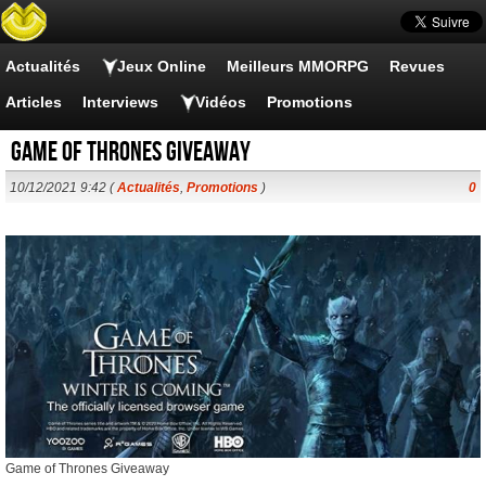
Actualités
Jeux Online
Meilleurs MMORPG
Revues
Articles
Interviews
Vidéos
Promotions
Game of Thrones Giveaway
10/12/2021 9:42 (
Actualités
,
Promotions
)
0
Game of Thrones Giveaway