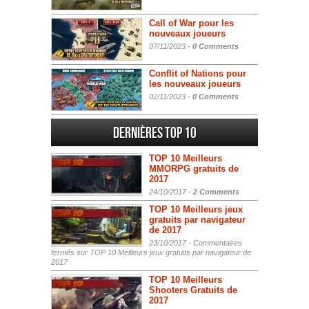
Call of War pour les
nouveaux joueurs
07/11/2023 -
0 Comments
Conflit of Nations pour
les nouveaux joueurs
02/11/2023 -
0 Comments
Dernières Top 10
TOP 10 Meilleurs
MMORPG gratuits de
2017
24/10/2017 -
2 Comments
TOP 10 Meilleurs jeux
gratuits par navigateur
de 2017
23/10/2017 -
Commentaires
fermés
sur TOP 10 Meilleurs jeux gratuits par navigateur de
2017
TOP 10 Meilleurs
Shooters Gratuits de
2017