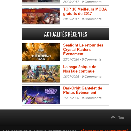
26/09/2017 -
0 Comments
TOP 10 Meilleurs MOBA
gratuits de 2017
20/09/2017 -
0 Comments
Actualités Récentes
Seafight Le retour des
Crystal Raiders
Événement
23/07/2026 -
0 Comments
La saga épique de
NosTale continue
16/07/2026 -
0 Comments
DarkOrbit Gantelet de
Plutus Événement
15/07/2026 -
0 Comments
Top