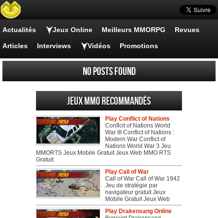
Actualités
Jeux Online
Meilleurs MMORPG
Revues
Articles
Interviews
Vidéos
Promotions
No posts found
Jeux MMO recommandés
Play Conflict of Nations
Conflcit of Nations World
War III Conflict of Nations :
Modern War Conflict of
Nations World War 3 Jeu
MMORTS Jeux Mobile Gratuit Jeux Web MMO RTS
Gratuit
Play Call of War
Call of War Call of War 1942
Jeu de stratégie par
navigateur gratuit Jeux
Mobile Gratuit Jeux Web
Play Drakensang Online