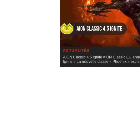
AION Classic 4.5 Ignite
ACTUALITÉS
AION Classic 4.5 Ignite AION Classic EU ann
Ignite » La nouvelle classe « Phoenix » est l