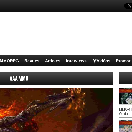
s MMORPG
Revues
Articles
Interviews
Vidéos
Promot
AAA MMO
MMORTS
Gratuit