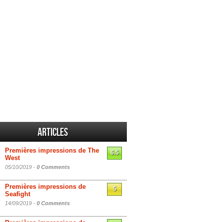
Articles
Premières impressions de The
6.5
West
05/10/2019 -
0 Comments
Premières impressions de
5
Seafight
14/09/2019 -
0 Comments