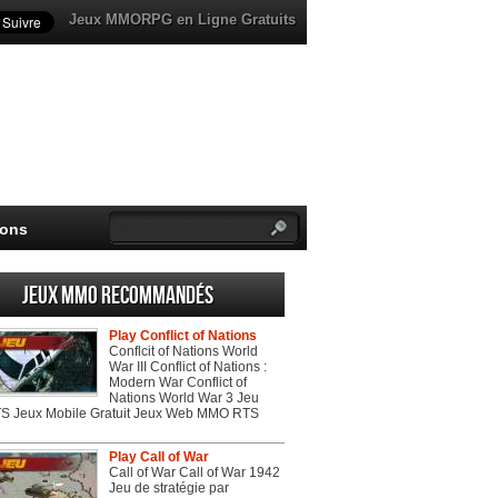
Jeux MMORPG en Ligne Gratuits
ions
Jeux MMO recommandés
Play Conflict of Nations
Conflcit of Nations World
War III Conflict of Nations :
Modern War Conflict of
Nations World War 3 Jeu
 Jeux Mobile Gratuit Jeux Web MMO RTS
Play Call of War
Call of War Call of War 1942
Jeu de stratégie par