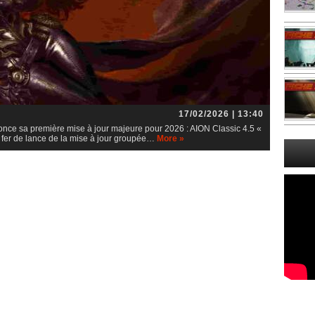
17/02/2026 | 13:40
once sa première mise à jour majeure pour 2026 : AION Classic 4.5 «
e fer de lance de la mise à jour groupée…
More »