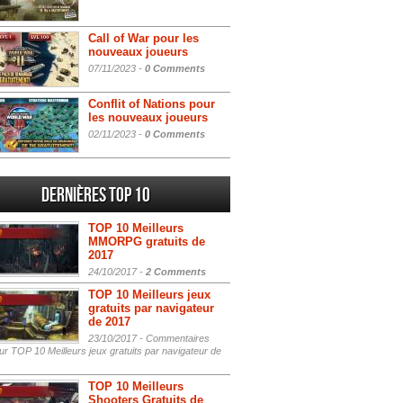
Call of War pour les
nouveaux joueurs
07/11/2023 -
0 Comments
Conflit of Nations pour
les nouveaux joueurs
02/11/2023 -
0 Comments
Dernières Top 10
TOP 10 Meilleurs
MMORPG gratuits de
2017
24/10/2017 -
2 Comments
TOP 10 Meilleurs jeux
gratuits par navigateur
de 2017
23/10/2017 -
Commentaires
r TOP 10 Meilleurs jeux gratuits par navigateur de
TOP 10 Meilleurs
Shooters Gratuits de