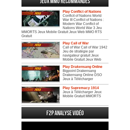
Jeux MMO recommandés
Play Conflict of Nations
Conflcit of Nations World
War III Conflict of Nations :
Modern War Conflict of
Nations World War 3 Jeu
MMORTS Jeux Mobile Gratuit Jeux Web MMO RTS
Gratuit
Play Call of War
Call of War Call of War 1942
Jeu de stratégie par
navigateur gratuit Jeux
Mobile Gratuit Jeux Web
Play Drakensang Online
Bigpoint Drakensang
Drakensang Online DSO
Jeux à Télécharger
Play Supremacy 1914
Jeux à Télécharger Jeux
Mobile Gratuit MMORTS
F2P Analyse vidéo