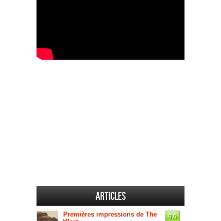
Articles
Premières impressions de The
6.5