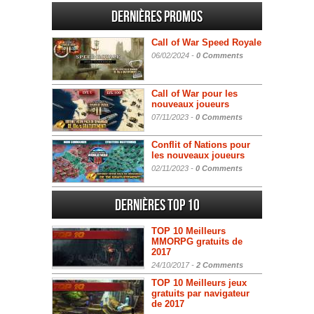
Dernières promos
Call of War Speed Royale
06/02/2024 -
0 Comments
Call of War pour les
nouveaux joueurs
07/11/2023 -
0 Comments
Conflit of Nations pour
les nouveaux joueurs
02/11/2023 -
0 Comments
Dernières Top 10
TOP 10 Meilleurs
MMORPG gratuits de
2017
24/10/2017 -
2 Comments
TOP 10 Meilleurs jeux
gratuits par navigateur
de 2017