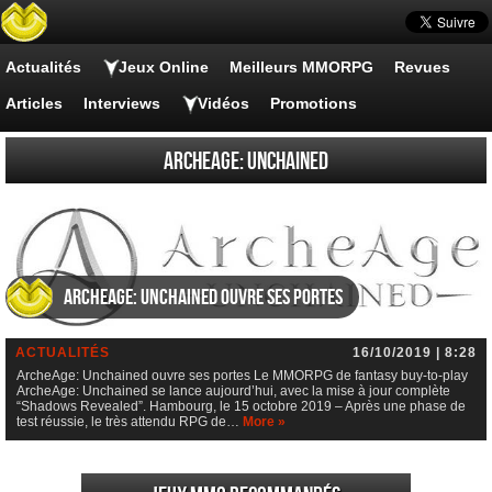
Actualités
Jeux Online
Meilleurs MMORPG
Revues
Articles
Interviews
Vidéos
Promotions
ArcheAge: Unchained
ArcheAge: Unchained ouvre ses portes
ACTUALITÉS
16/10/2019 | 8:28
ArcheAge: Unchained ouvre ses portes Le MMORPG de fantasy buy-to-play
ArcheAge: Unchained se lance aujourd’hui, avec la mise à jour complète
“Shadows Revealed”. Hambourg, le 15 octobre 2019 – Après une phase de
test réussie, le très attendu RPG de…
More »