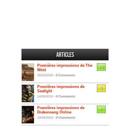
Articles
Premières impressions de The
6.5
West
05/10/2019 -
0 Comments
Premières impressions de
5
Seafight
14/09/2019 -
0 Comments
Premières impressions de
7
Drakensang Online
19/04/2019 -
0 Comments