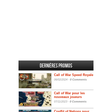
Dernières promos
Call of War Speed Royale
06/02/2024 -
0 Comments
Call of War pour les
nouveaux joueurs
07/11/2023 -
0 Comments
Conflit of Nations pour