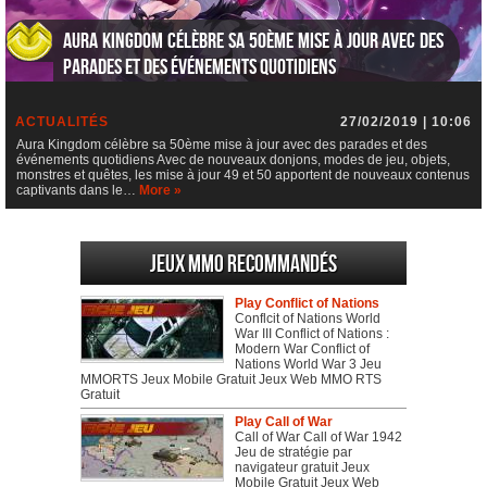
Aura Kingdom célèbre sa 50ème mise à jour avec des
parades et des événements quotidiens
ACTUALITÉS
27/02/2019 | 10:06
Aura Kingdom célèbre sa 50ème mise à jour avec des parades et des
événements quotidiens Avec de nouveaux donjons, modes de jeu, objets,
monstres et quêtes, les mise à jour 49 et 50 apportent de nouveaux contenus
captivants dans le…
More »
Jeux MMO recommandés
Play Conflict of Nations
Conflcit of Nations World
War III Conflict of Nations :
Modern War Conflict of
Nations World War 3 Jeu
MMORTS Jeux Mobile Gratuit Jeux Web MMO RTS
Gratuit
Play Call of War
Call of War Call of War 1942
Jeu de stratégie par
navigateur gratuit Jeux
Mobile Gratuit Jeux Web