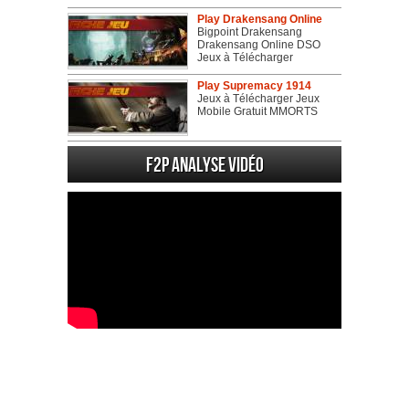
Play Drakensang Online
Bigpoint Drakensang
Drakensang Online DSO
Jeux à Télécharger
Play Supremacy 1914
Jeux à Télécharger Jeux
Mobile Gratuit MMORTS
F2P Analyse vidéo