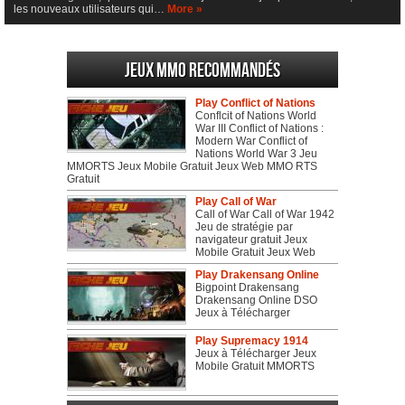
les nouveaux utilisateurs qui…
More »
Jeux MMO recommandés
Play Conflict of Nations
Conflcit of Nations World
War III Conflict of Nations :
Modern War Conflict of
Nations World War 3 Jeu
MMORTS Jeux Mobile Gratuit Jeux Web MMO RTS
Gratuit
Play Call of War
Call of War Call of War 1942
Jeu de stratégie par
navigateur gratuit Jeux
Mobile Gratuit Jeux Web
Play Drakensang Online
Bigpoint Drakensang
Drakensang Online DSO
Jeux à Télécharger
Play Supremacy 1914
Jeux à Télécharger Jeux
Mobile Gratuit MMORTS