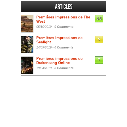
Articles
Premières impressions de The
6.5
West
05/10/2019 -
0 Comments
Premières impressions de
5
Seafight
14/09/2019 -
0 Comments
Premières impressions de
7
Drakensang Online
19/04/2019 -
0 Comments