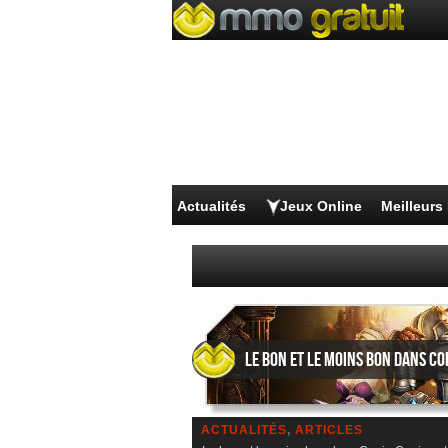
Actualités
Jeux Online
Meilleur
Le bon et le moins bon dans Co
ACTUALITÉS
,
ARTICLES