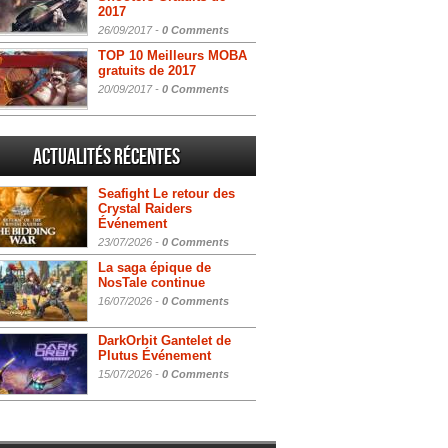
2017
26/09/2017 -
0 Comments
TOP 10 Meilleurs MOBA
gratuits de 2017
20/09/2017 -
0 Comments
Actualités Récentes
Seafight Le retour des
Crystal Raiders
Événement
23/07/2026 -
0 Comments
La saga épique de
NosTale continue
16/07/2026 -
0 Comments
DarkOrbit Gantelet de
Plutus Événement
15/07/2026 -
0 Comments