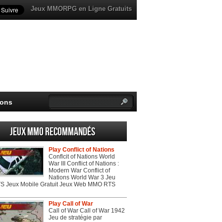
Jeux MMORPG en Ligne Gratuits
ions
Jeux MMO recommandés
Play Conflict of Nations
Conflcit of Nations World
War III Conflict of Nations :
Modern War Conflict of
Nations World War 3 Jeu
 Jeux Mobile Gratuit Jeux Web MMO RTS
Play Call of War
Call of War Call of War 1942
Jeu de stratégie par