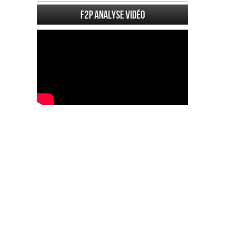
F2P Analyse vidéo