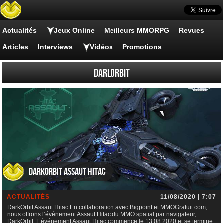
Actualités
Jeux Online
Meilleurs MMORPG
Revues
Articles
Interviews
Vidéos
Promotions
DarlOrbit
DarkOrbit Assaut Hitac
ACTUALITÉS
11/08/2020 | 7:07
DarkOrbit Assaut Hitac En collaboration avec Bigpoint et MMOGratuit.com,
nous offrons l’événement Assaut Hitac du MMO spatial par navigateur,
DarkOrbit. L’événement Assaut Hitac commence le 13.08.2020 et se termine