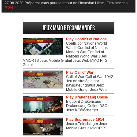
27.08.2020 Préparez-vous pour le retour de l’invasion Hitac ! Éliminez ces…
More »
Jeux MMO recommandés
Play Conflict of Nations
Conflcit of Nations World
War III Conflict of Nations :
Modern War Conflict of
Nations World War 3 Jeu
MMORTS Jeux Mobile Gratuit Jeux Web MMO RTS
Gratuit
Play Call of War
Call of War Call of War 1942
Jeu de stratégie par
navigateur gratuit Jeux
Mobile Gratuit Jeux Web
Play Drakensang Online
Bigpoint Drakensang
Drakensang Online DSO
Jeux à Télécharger
Play Supremacy 1914
Jeux à Télécharger Jeux
Mobile Gratuit MMORTS