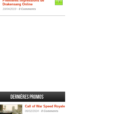
Premières impressions de
7
Drakensang Online
19/04/2019 -
0 Comments
Dernières promos
Call of War Speed Royale
06/02/2024 -
0 Comments