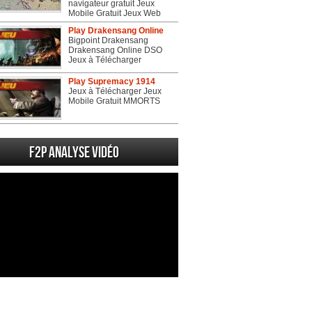
navigateur gratuit Jeux
Mobile Gratuit Jeux Web
Play Drakensang Online
Bigpoint Drakensang
Drakensang Online DSO
Jeux à Télécharger
Play Supremacy 1914
Jeux à Télécharger Jeux
Mobile Gratuit MMORTS
F2P Analyse vidéo