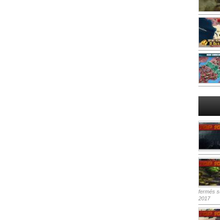
fermés
su
2017