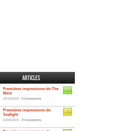
Articles
Premières impressions de The
6.5
West
05/10/2019 -
0 Comments
Premières impressions de
5
Seafight
14/09/2019 -
0 Comments