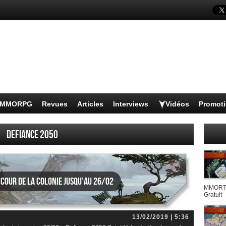
s MMORPG
Revues
Articles
Interviews
Vidéos
Promot
Defiance 2050
Cour de la Colonie jusqu’au 26/02
MMORTS
Gratuit
13/02/2019 | 5:36