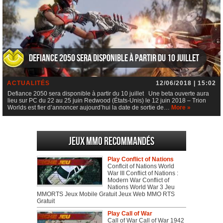
Defiance 2050 sera disponible à partir du 10 juillet
ACTUALITÉS
12/06/2018 | 15:02
Defiance 2050 sera disponible à partir du 10 juillet Une beta ouverte aura
lieu sur PC du 22 au 25 juin Redwood (États-Unis) le 12 juin 2018 – Trion
Worlds est fier d’annoncer aujourd’hui la date de sortie de…
More »
Jeux MMO recommandés
Play Conflict of Nations
Conflcit of Nations World
War III Conflict of Nations :
Modern War Conflict of
Nations World War 3 Jeu
MMORTS Jeux Mobile Gratuit Jeux Web MMO RTS
Gratuit
Play Call of War
Call of War Call of War 1942