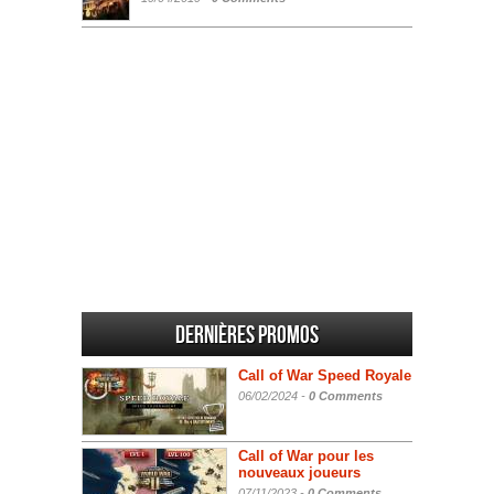
Dernières promos
Call of War Speed Royale
06/02/2024 -
0 Comments
Call of War pour les
nouveaux joueurs
07/11/2023 -
0 Comments