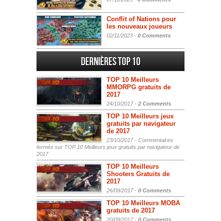
Conflit of Nations pour
les nouveaux joueurs
02/11/2023 -
0 Comments
Dernières Top 10
TOP 10 Meilleurs
MMORPG gratuits de
2017
24/10/2017 -
2 Comments
TOP 10 Meilleurs jeux
gratuits par navigateur
de 2017
23/10/2017 -
Commentaires
fermés
sur TOP 10 Meilleurs jeux gratuits par navigateur de
2017
TOP 10 Meilleurs
Shooters Gratuits de
2017
26/09/2017 -
0 Comments
TOP 10 Meilleurs MOBA
gratuits de 2017
20/09/2017 -
0 Comments