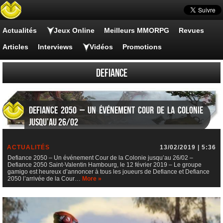
Actualités
Jeux Online
Meilleurs MMORPG
Revues
Articles
Interviews
Vidéos
Promotions
Defiance
Defiance 2050 – Un événement Cour de la Colonie
jusqu’au 26/02
ACTUALITÉS
13/02/2019 | 5:36
Defiance 2050 – Un événement Cour de la Colonie jusqu’au 26/02 –
Defiance 2050 Saint-Valentin Hambourg, le 12 février 2019 – Le groupe
gamigo est heureux d’annoncer à tous les joueurs de Defiance et Defiance
2050 l’arrivée de la Cour…
More »