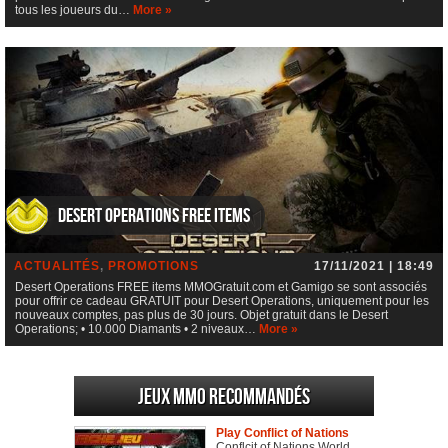
tous les joueurs du…
More »
Desert Operations FREE items
ACTUALITÉS
,
PROMOTIONS
17/11/2021 | 18:49
Desert Operations FREE items MMOGratuit.com et Gamigo se sont associés
pour offrir ce cadeau GRATUIT pour Desert Operations, uniquement pour les
nouveaux comptes, pas plus de 30 jours. Objet gratuit dans le Desert
Operations; • 10.000 Diamants • 2 niveaux…
More »
Jeux MMO recommandés
Play Conflict of Nations
Conflcit of Nations World