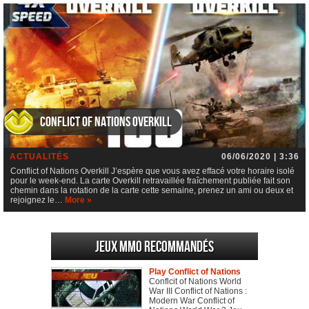
Conflict of Nations Overkill
ACTUALITÉS
06/06/2020 | 3:36
Conflict of Nations Overkill J’espère que vous avez effacé votre horaire isolé
pour le week-end. La carte Overkill retravaillée fraîchement publiée fait son
chemin dans la rotation de la carte cette semaine, prenez un ami ou deux et
rejoignez le…
More »
Jeux MMO recommandés
Play Conflict of Nations
Conflcit of Nations World
War III Conflict of Nations :
Modern War Conflict of