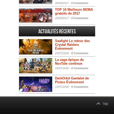
26/09/2017 -
0 Comments
TOP 10 Meilleurs MOBA
gratuits de 2017
20/09/2017 -
0 Comments
Actualités Récentes
Seafight Le retour des
Crystal Raiders
Événement
23/07/2026 -
0 Comments
La saga épique de
NosTale continue
16/07/2026 -
0 Comments
DarkOrbit Gantelet de
Plutus Événement
15/07/2026 -
0 Comments
Top