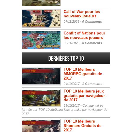
Call of War pour les
nouveaux joueurs
07/11/2023 -
0 Comments
Conflit of Nations pour
les nouveaux joueurs
02/11/2023 -
0 Comments
Dernières Top 10
TOP 10 Meilleurs
MMORPG gratuits de
2017
24/10/2017 -
2 Comments
TOP 10 Meilleurs jeux
gratuits par navigateur
de 2017
23/10/2017 -
Commentaires
fermés
sur TOP 10 Meilleurs jeux gratuits par navigateur de
2017
TOP 10 Meilleurs
Shooters Gratuits de
2017