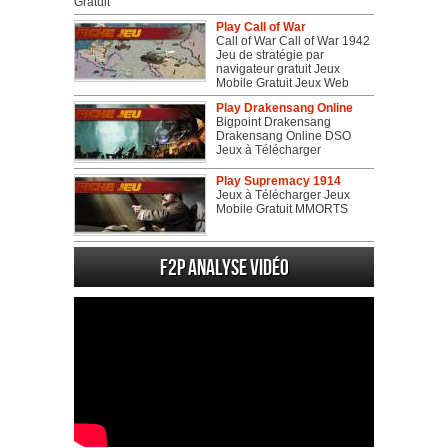
Gratuit
Play Call of War
Call of War Call of War 1942
Jeu de stratégie par
navigateur gratuit Jeux
Mobile Gratuit Jeux Web
Play Drakensang Online
Bigpoint Drakensang
Drakensang Online DSO
Jeux à Télécharger
Play Supremacy 1914
Jeux à Télécharger Jeux
Mobile Gratuit MMORTS
F2P Analyse vidéo