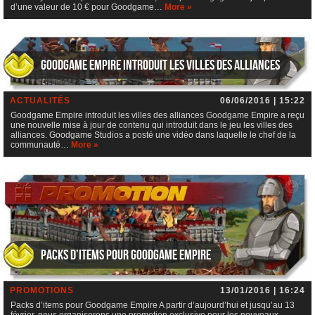
d’une valeur de 10 € pour Goodgame…
More »
Goodgame Empire introduit les villes des alliances
ACTUALITÉS
06/06/2016 | 15:22
Goodgame Empire introduit les villes des alliances Goodgame Empire a reçu
une nouvelle mise à jour de contenu qui introduit dans le jeu les villes des
alliances. Goodgame Studios a posté une vidéo dans laquelle le chef de la
communauté…
More »
Packs d’items pour Goodgame Empire
PROMOTIONS
13/01/2016 | 16:24
Packs d’items pour Goodgame Empire A partir d’aujourd’hui et jusqu’au 13
février, nous organiserons une promotion exclusive pour les nouveaux