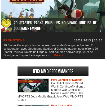
20 Starter Packs pour les nouveaux joueurs de
Goodgame Empire
PROMOTIONS
10/09/2013 | 10:30
20 Starter Packs pour les nouveaux joueurs de Goodgame Empire En
collaboration avec Goodgame Studios et Gameitems.com nous offrons 20
Starter Packs à travers un tirage au sort pour les nouveaux joueurs de
Goodgame Empire. Le tirage au sort…
More »
Jeux MMO recommandés
Play Conflict of Nations
Conflcit of Nations World
War III Conflict of Nations :
Modern War Conflict of
Nations World War 3 Jeu
MMORTS Jeux Mobile Gratuit Jeux Web MMO RTS
Gratuit
Play Call of War