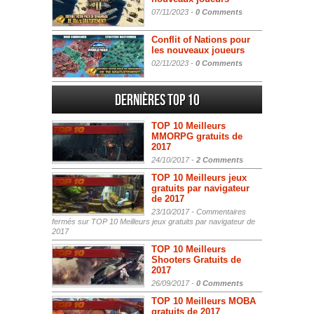
07/11/2023 -
0 Comments
Conflit of Nations pour
les nouveaux joueurs
02/11/2023 -
0 Comments
Dernières Top 10
TOP 10 Meilleurs
MMORPG gratuits de
2017
24/10/2017 -
2 Comments
TOP 10 Meilleurs jeux
gratuits par navigateur
de 2017
23/10/2017 -
Commentaires
fermés
sur TOP 10 Meilleurs jeux gratuits par navigateur de
2017
TOP 10 Meilleurs
Shooters Gratuits de
2017
26/09/2017 -
0 Comments
TOP 10 Meilleurs MOBA
gratuits de 2017