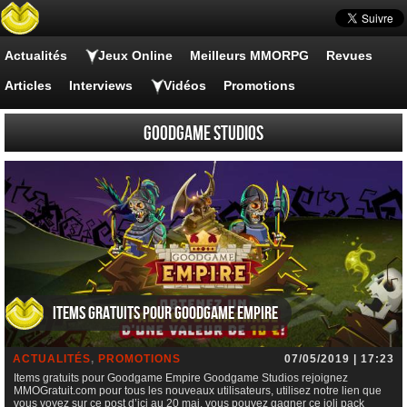
Actualités
Jeux Online
Meilleurs MMORPG
Revues
Articles
Interviews
Vidéos
Promotions
Goodgame Studios
Items gratuits pour Goodgame Empire
ACTUALITÉS
,
PROMOTIONS
07/05/2019 | 17:23
Items gratuits pour Goodgame Empire Goodgame Studios rejoignez
MMOGratuit.com pour tous les nouveaux utilisateurs, utilisez notre lien que
vous voyez sur ce post d’ici au 20 mai, vous pouvez gagner ce joli pack