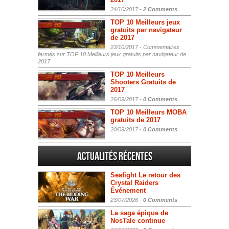
24/10/2017 -
2 Comments
TOP 10 Meilleurs jeux
gratuits par navigateur
de 2017
23/10/2017 -
Commentaires
fermés
sur TOP 10 Meilleurs jeux gratuits par navigateur de
2017
TOP 10 Meilleurs
Shooters Gratuits de
2017
26/09/2017 -
0 Comments
TOP 10 Meilleurs MOBA
gratuits de 2017
20/09/2017 -
0 Comments
Actualités Récentes
Seafight Le retour des
Crystal Raiders
Événement
23/07/2026 -
0 Comments
La saga épique de
NosTale continue