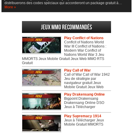
distribuerons des codes spéciaux qui accorderont un package gratuit à…
More »
Jeux MMO recommandés
Play Conflict of Nations
Conflcit of Nations World
War III Conflict of Nations :
Modern War Conflict of
Nations World War 3 Jeu
MMORTS Jeux Mobile Gratuit Jeux Web MMO RTS
Gratuit
Play Call of War
Call of War Call of War 1942
Jeu de stratégie par
navigateur gratuit Jeux
Mobile Gratuit Jeux Web
Play Drakensang Online
Bigpoint Drakensang
Drakensang Online DSO
Jeux à Télécharger
Play Supremacy 1914
Jeux à Télécharger Jeux
Mobile Gratuit MMORTS