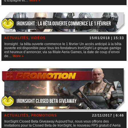
d’Espagne et…
More »
Ironsight : la bêta ouverte commence le 1 février
ACTUALITÉS
,
VIDÉOS
15/01/2018 | 15:33
Ironsight : la bêta ouverte commence le 1 février Un accès anticipé à la bêta
ouverte est disponible pour tous les fondateurs IronSight Le groupe gamigo
est heureux d’annoncer, via sa filiale Aeria Games, la date de coup d’envoi
de…
More »
IronSight Closed Beta Giveaway
ACTUALITÉS
,
PROMOTIONS
22/11/2017 | 6:46
IronSight Closed Beta Giveaway Aujourd’hui, nous vous offrons des
invitations pour la Closed Beta de IronSight, le nouveau FPS gratuit d’Aeria