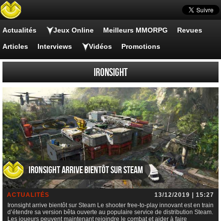
Actualités
Jeux Online
Meilleurs MMORPG
Revues
Articles
Interviews
Vidéos
Promotions
Ironsight
Ironsight arrive bientôt sur Steam
ACTUALITÉS
13/12/2019 | 15:27
Ironsight arrive bientôt sur Steam Le shooter free-to-play innovant est en train
d’étendre sa version bêta ouverte au populaire service de distribution Steam.
Les joueurs peuvent maintenant rejoindre le combat et aider à faire