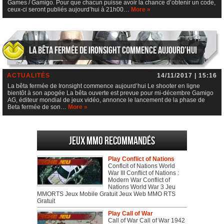
Games / Gamigo. Pour que chacun puisse avoir la chance d’obtenir un code,
ceux-ci seront publiés aujourd’hui à 21h00…
More »
La bêta fermée de Ironsight commence aujourd’hui
ACTUALITÉS
14/11/2017 | 15:16
La bêta fermée de Ironsight commence aujourd’hui Le shooter en ligne
bientôt à son apogée La bêta ouverte est prevue pour mi-décembre Gamigo
AG, éditeur mondial de jeux vidéo, annonce le lancement de la phase de
Beta fermée de son…
More »
Jeux MMO recommandés
Play Conflict of Nations
Conflcit of Nations World
War III Conflict of Nations :
Modern War Conflict of
Nations World War 3 Jeu
MMORTS Jeux Mobile Gratuit Jeux Web MMO RTS
Gratuit
Play Call of War
Call of War Call of War 1942