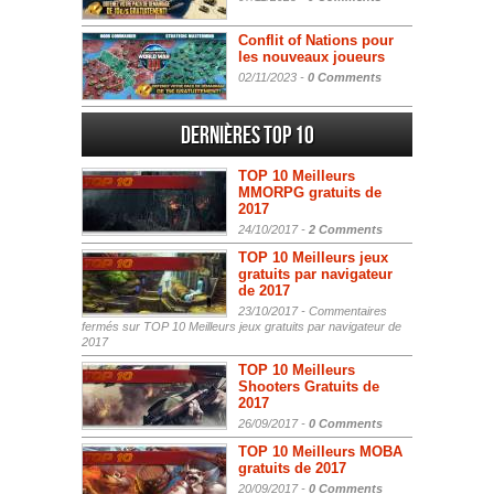
Conflit of Nations pour
les nouveaux joueurs
02/11/2023 -
0 Comments
Dernières Top 10
TOP 10 Meilleurs
MMORPG gratuits de
2017
24/10/2017 -
2 Comments
TOP 10 Meilleurs jeux
gratuits par navigateur
de 2017
23/10/2017 -
Commentaires
fermés
sur TOP 10 Meilleurs jeux gratuits par navigateur de
2017
TOP 10 Meilleurs
Shooters Gratuits de
2017
26/09/2017 -
0 Comments
TOP 10 Meilleurs MOBA
gratuits de 2017
20/09/2017 -
0 Comments