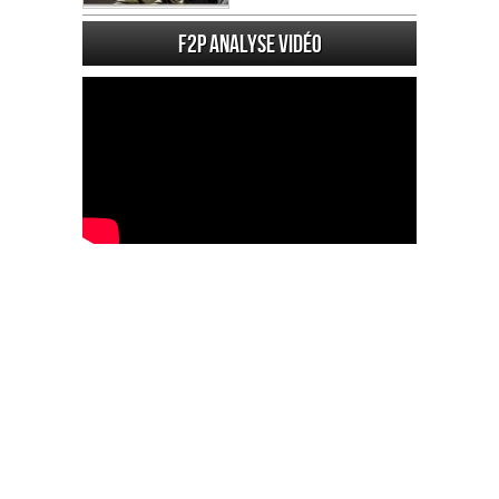
F2P Analyse vidéo