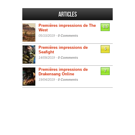
Articles
Premières impressions de The
6.5
West
05/10/2019 -
0 Comments
Premières impressions de
5
Seafight
14/09/2019 -
0 Comments
Premières impressions de
7
Drakensang Online
19/04/2019 -
0 Comments