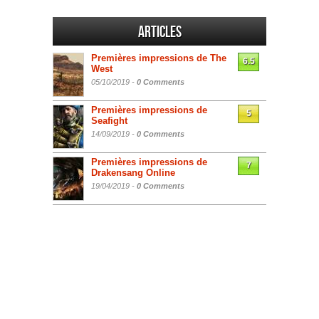
Articles
Premières impressions de The
6.5
West
05/10/2019 -
0 Comments
Premières impressions de
5
Seafight
14/09/2019 -
0 Comments
Premières impressions de
7
Drakensang Online
19/04/2019 -
0 Comments