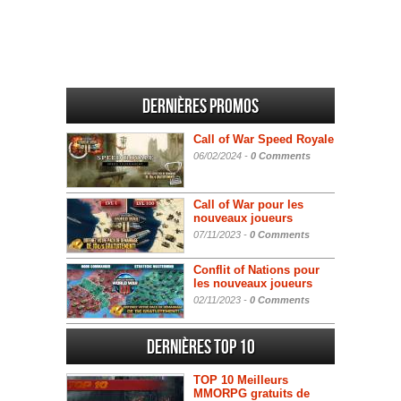
Dernières promos
Call of War Speed Royale
06/02/2024 -
0 Comments
Call of War pour les
nouveaux joueurs
07/11/2023 -
0 Comments
Conflit of Nations pour
les nouveaux joueurs
02/11/2023 -
0 Comments
Dernières Top 10
TOP 10 Meilleurs
MMORPG gratuits de