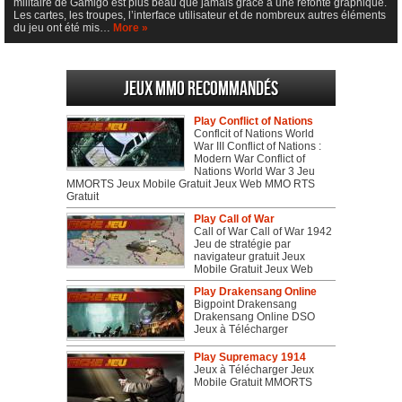
militaire de Gamigo est plus beau que jamais grâce à une refonte graphique.
Les cartes, les troupes, l’interface utilisateur et de nombreux autres éléments
du jeu ont été mis…
More »
Jeux MMO recommandés
Play Conflict of Nations
Conflcit of Nations World
War III Conflict of Nations :
Modern War Conflict of
Nations World War 3 Jeu
MMORTS Jeux Mobile Gratuit Jeux Web MMO RTS
Gratuit
Play Call of War
Call of War Call of War 1942
Jeu de stratégie par
navigateur gratuit Jeux
Mobile Gratuit Jeux Web
Play Drakensang Online
Bigpoint Drakensang
Drakensang Online DSO
Jeux à Télécharger
Play Supremacy 1914
Jeux à Télécharger Jeux
Mobile Gratuit MMORTS