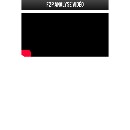
F2P Analyse vidéo