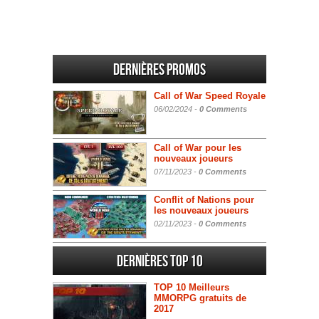
Dernières promos
Call of War Speed Royale
06/02/2024 -
0 Comments
Call of War pour les
nouveaux joueurs
07/11/2023 -
0 Comments
Conflit of Nations pour
les nouveaux joueurs
02/11/2023 -
0 Comments
Dernières Top 10
TOP 10 Meilleurs
MMORPG gratuits de
2017