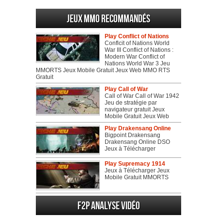
Jeux MMO recommandés
Play Conflict of Nations
Conflcit of Nations World
War III Conflict of Nations :
Modern War Conflict of
Nations World War 3 Jeu
MMORTS Jeux Mobile Gratuit Jeux Web MMO RTS
Gratuit
Play Call of War
Call of War Call of War 1942
Jeu de stratégie par
navigateur gratuit Jeux
Mobile Gratuit Jeux Web
Play Drakensang Online
Bigpoint Drakensang
Drakensang Online DSO
Jeux à Télécharger
Play Supremacy 1914
Jeux à Télécharger Jeux
Mobile Gratuit MMORTS
F2P Analyse vidéo