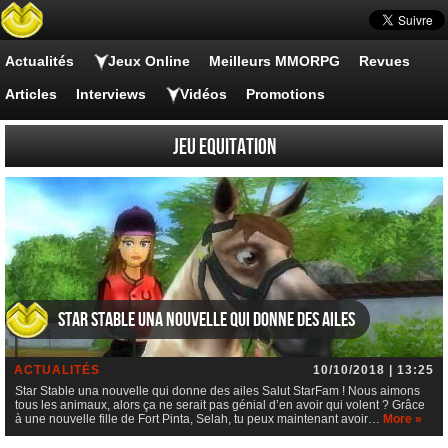
Actualités
Jeux Online
Meilleurs MMORPG
Revues
Articles
Interviews
Vidéos
Promotions
Jeu Equitation
Star Stable una nouvelle qui donne des ailes
ACTUALITÉS
10/10/2018 | 13:25
Star Stable una nouvelle qui donne des ailes Salut StarFam ! Nous aimons
tous les animaux, alors ça ne serait pas génial d’en avoir qui volent ? Grâce
à une nouvelle fille de Fort Pinta, Selah, tu peux maintenant avoir…
More »