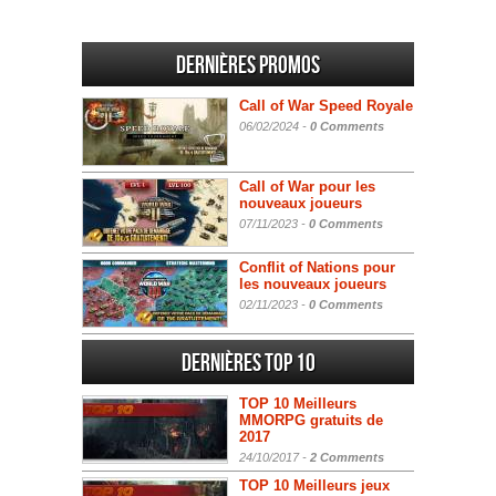
Dernières promos
Call of War Speed Royale
06/02/2024 -
0 Comments
Call of War pour les
nouveaux joueurs
07/11/2023 -
0 Comments
Conflit of Nations pour
les nouveaux joueurs
02/11/2023 -
0 Comments
Dernières Top 10
TOP 10 Meilleurs
MMORPG gratuits de
2017
24/10/2017 -
2 Comments
TOP 10 Meilleurs jeux