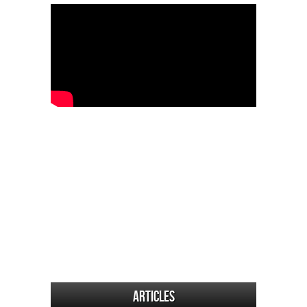
Articles