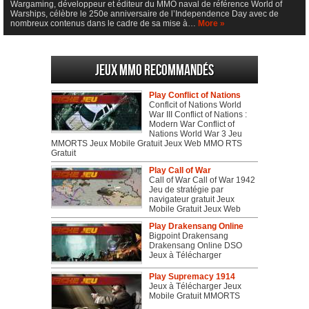
Wargaming, développeur et éditeur du MMO naval de référence World of
Warships, célèbre le 250e anniversaire de l’Independence Day avec de
nombreux contenus dans le cadre de sa mise à…
More »
Jeux MMO recommandés
Play Conflict of Nations
Conflcit of Nations World
War III Conflict of Nations :
Modern War Conflict of
Nations World War 3 Jeu
MMORTS Jeux Mobile Gratuit Jeux Web MMO RTS
Gratuit
Play Call of War
Call of War Call of War 1942
Jeu de stratégie par
navigateur gratuit Jeux
Mobile Gratuit Jeux Web
Play Drakensang Online
Bigpoint Drakensang
Drakensang Online DSO
Jeux à Télécharger
Play Supremacy 1914
Jeux à Télécharger Jeux
Mobile Gratuit MMORTS