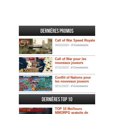
Dernières promos
Call of War Speed Royale
06/02/2024 -
0 Comments
Call of War pour les
nouveaux joueurs
07/11/2023 -
0 Comments
Conflit of Nations pour
les nouveaux joueurs
02/11/2023 -
0 Comments
Dernières Top 10
TOP 10 Meilleurs
MMORPG gratuits de