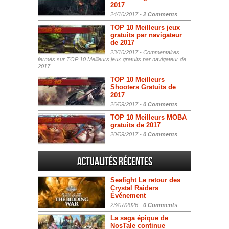
2017
24/10/2017 -
2 Comments
TOP 10 Meilleurs jeux
gratuits par navigateur
de 2017
23/10/2017 -
Commentaires
fermés
sur TOP 10 Meilleurs jeux gratuits par navigateur de
2017
TOP 10 Meilleurs
Shooters Gratuits de
2017
26/09/2017 -
0 Comments
TOP 10 Meilleurs MOBA
gratuits de 2017
20/09/2017 -
0 Comments
Actualités Récentes
Seafight Le retour des
Crystal Raiders
Événement
23/07/2026 -
0 Comments
La saga épique de
NosTale continue