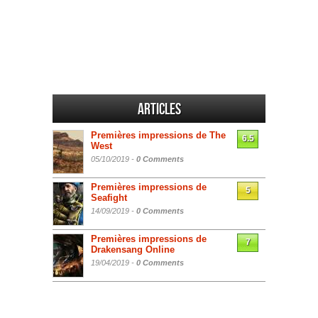
Articles
Premières impressions de The
6.5
West
05/10/2019 -
0 Comments
Premières impressions de
5
Seafight
14/09/2019 -
0 Comments
Premières impressions de
7
Drakensang Online
19/04/2019 -
0 Comments