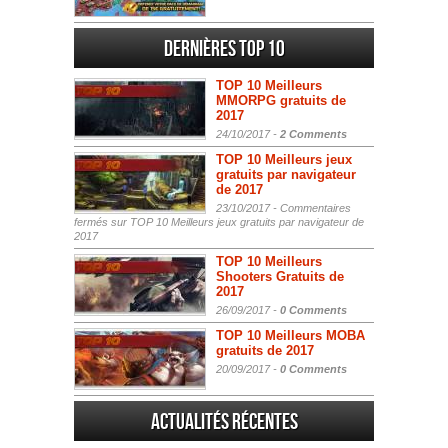
Dernières Top 10
TOP 10 Meilleurs
MMORPG gratuits de
2017
24/10/2017 -
2 Comments
TOP 10 Meilleurs jeux
gratuits par navigateur
de 2017
23/10/2017 -
Commentaires
fermés
sur TOP 10 Meilleurs jeux gratuits par navigateur de
2017
TOP 10 Meilleurs
Shooters Gratuits de
2017
26/09/2017 -
0 Comments
TOP 10 Meilleurs MOBA
gratuits de 2017
20/09/2017 -
0 Comments
Actualités Récentes