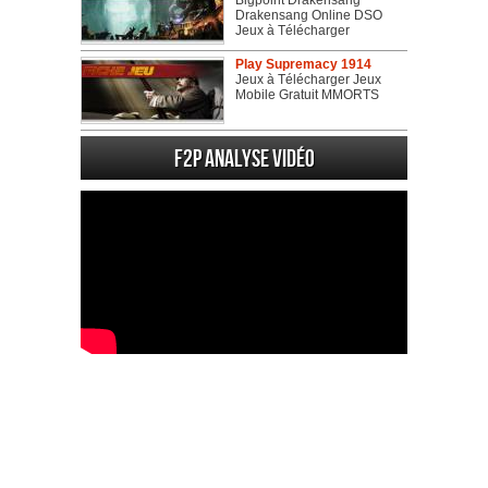
Bigpoint Drakensang
Drakensang Online DSO
Jeux à Télécharger
Play Supremacy 1914
Jeux à Télécharger Jeux
Mobile Gratuit MMORTS
F2P Analyse vidéo