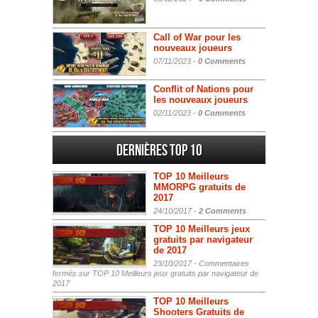
Call of War pour les
nouveaux joueurs
07/11/2023 -
0 Comments
Conflit of Nations pour
les nouveaux joueurs
02/11/2023 -
0 Comments
Dernières Top 10
TOP 10 Meilleurs
MMORPG gratuits de
2017
24/10/2017 -
2 Comments
TOP 10 Meilleurs jeux
gratuits par navigateur
de 2017
23/10/2017 -
Commentaires
fermés
sur TOP 10 Meilleurs jeux gratuits par navigateur de
2017
TOP 10 Meilleurs
Shooters Gratuits de