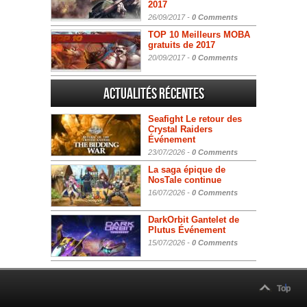
2017
26/09/2017 -
0 Comments
TOP 10 Meilleurs MOBA
gratuits de 2017
20/09/2017 -
0 Comments
Actualités Récentes
Seafight Le retour des
Crystal Raiders
Événement
23/07/2026 -
0 Comments
La saga épique de
NosTale continue
16/07/2026 -
0 Comments
DarkOrbit Gantelet de
Plutus Événement
15/07/2026 -
0 Comments
Top