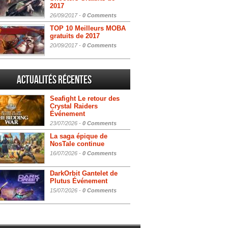
2017
26/09/2017 -
0 Comments
TOP 10 Meilleurs MOBA
gratuits de 2017
20/09/2017 -
0 Comments
Actualités Récentes
Seafight Le retour des
Crystal Raiders
Événement
23/07/2026 -
0 Comments
La saga épique de
NosTale continue
16/07/2026 -
0 Comments
DarkOrbit Gantelet de
Plutus Événement
15/07/2026 -
0 Comments