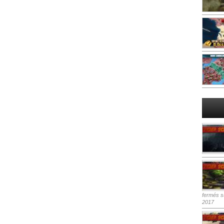
fermés
su
2017