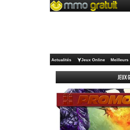
Actualités
Jeux Online
Meilleur
Jeux 