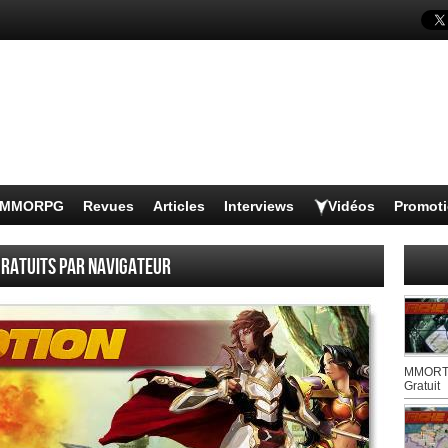
s MMORPG
Revues
Articles
Interviews
Vidéos
Promot
gratuits par navigateur
MMORTS
Gratuit