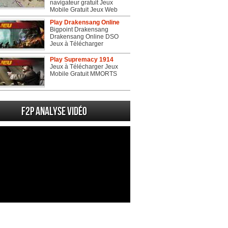
navigateur gratuit Jeux
Mobile Gratuit Jeux Web
Play Drakensang Online
Bigpoint Drakensang
Drakensang Online DSO
Jeux à Télécharger
Play Supremacy 1914
Jeux à Télécharger Jeux
Mobile Gratuit MMORTS
F2P Analyse vidéo