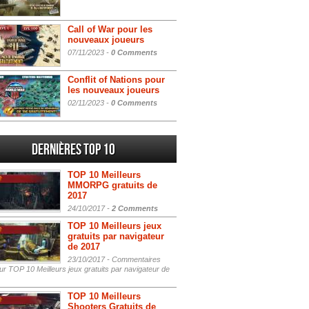
Call of War pour les
nouveaux joueurs
07/11/2023 -
0 Comments
Conflit of Nations pour
les nouveaux joueurs
02/11/2023 -
0 Comments
Dernières Top 10
TOP 10 Meilleurs
MMORPG gratuits de
2017
24/10/2017 -
2 Comments
TOP 10 Meilleurs jeux
gratuits par navigateur
de 2017
23/10/2017 -
Commentaires
r TOP 10 Meilleurs jeux gratuits par navigateur de
TOP 10 Meilleurs
Shooters Gratuits de