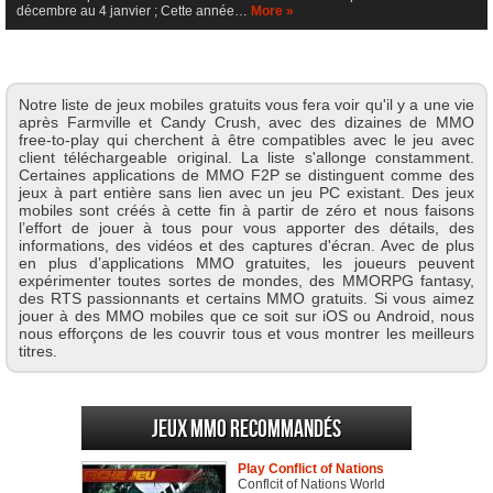
décembre au 4 janvier ; Cette année…
More »
Notre liste de jeux mobiles gratuits vous fera voir qu'il y a une vie
après Farmville et Candy Crush, avec des dizaines de MMO
free-to-play qui cherchent à être compatibles avec le jeu avec
client téléchargeable original. La liste s'allonge constamment.
Certaines applications de MMO F2P se distinguent comme des
jeux à part entière sans lien avec un jeu PC existant. Des jeux
mobiles sont créés à cette fin à partir de zéro et nous faisons
l’effort de jouer à tous pour vous apporter des détails, des
informations, des vidéos et des captures d'écran. Avec de plus
en plus d’applications MMO gratuites, les joueurs peuvent
expérimenter toutes sortes de mondes, des MMORPG fantasy,
des RTS passionnants et certains MMO gratuits. Si vous aimez
jouer à des MMO mobiles que ce soit sur iOS ou Android, nous
nous efforçons de les couvrir tous et vous montrer les meilleurs
titres.
Jeux MMO recommandés
Play Conflict of Nations
Conflcit of Nations World