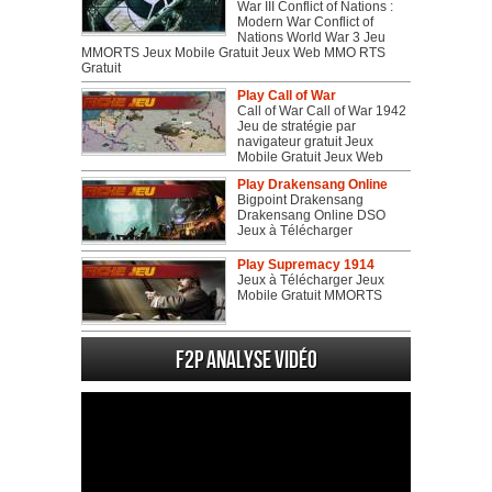
War III Conflict of Nations :
Modern War Conflict of
Nations World War 3 Jeu
MMORTS Jeux Mobile Gratuit Jeux Web MMO RTS
Gratuit
Play Call of War
Call of War Call of War 1942
Jeu de stratégie par
navigateur gratuit Jeux
Mobile Gratuit Jeux Web
Play Drakensang Online
Bigpoint Drakensang
Drakensang Online DSO
Jeux à Télécharger
Play Supremacy 1914
Jeux à Télécharger Jeux
Mobile Gratuit MMORTS
F2P Analyse vidéo