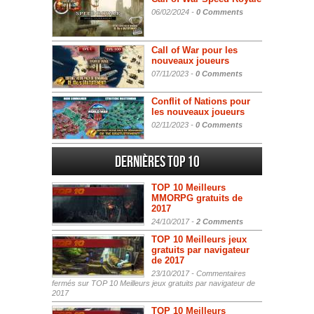
06/02/2024 -
0 Comments
Call of War pour les
nouveaux joueurs
07/11/2023 -
0 Comments
Conflit of Nations pour
les nouveaux joueurs
02/11/2023 -
0 Comments
Dernières Top 10
TOP 10 Meilleurs
MMORPG gratuits de
2017
24/10/2017 -
2 Comments
TOP 10 Meilleurs jeux
gratuits par navigateur
de 2017
23/10/2017 -
Commentaires
fermés
sur TOP 10 Meilleurs jeux gratuits par navigateur de
2017
TOP 10 Meilleurs