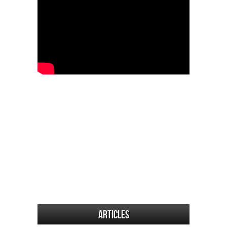
Articles