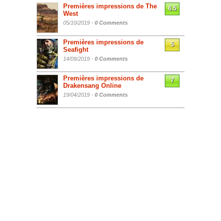
Premières impressions de The
6.5
West
05/10/2019 -
0 Comments
Premières impressions de
5
Seafight
14/09/2019 -
0 Comments
Premières impressions de
7
Drakensang Online
19/04/2019 -
0 Comments