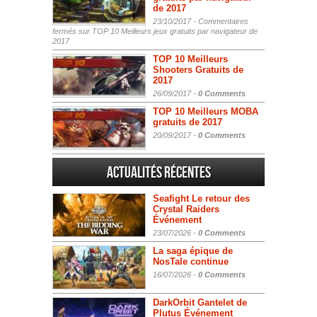
de 2017
23/10/2017 -
Commentaires
fermés
sur TOP 10 Meilleurs jeux gratuits par navigateur de
2017
TOP 10 Meilleurs
Shooters Gratuits de
2017
26/09/2017 -
0 Comments
TOP 10 Meilleurs MOBA
gratuits de 2017
20/09/2017 -
0 Comments
Actualités Récentes
Seafight Le retour des
Crystal Raiders
Événement
23/07/2026 -
0 Comments
La saga épique de
NosTale continue
16/07/2026 -
0 Comments
DarkOrbit Gantelet de
Plutus Événement