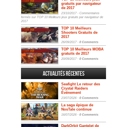
gratuits par navigateur
de 2017
23/10/2017 -
Commentaires
fermés
sur TOP 10 Meilleurs jeux gratuits par navigateur de
2017
TOP 10 Meilleurs
Shooters Gratuits de
2017
26/09/2017 -
0 Comments
TOP 10 Meilleurs MOBA
gratuits de 2017
20/09/2017 -
0 Comments
Actualités Récentes
Seafight Le retour des
Crystal Raiders
Événement
23/07/2026 -
0 Comments
La saga épique de
NosTale continue
16/07/2026 -
0 Comments
DarkOrbit Gantelet de