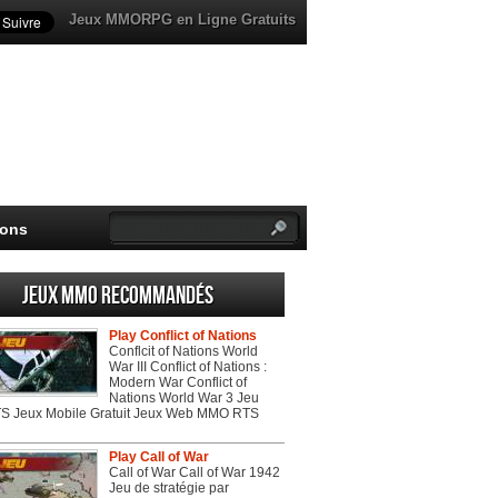
Jeux MMORPG en Ligne Gratuits
ions
Jeux MMO recommandés
Play Conflict of Nations
Conflcit of Nations World
War III Conflict of Nations :
Modern War Conflict of
Nations World War 3 Jeu
 Jeux Mobile Gratuit Jeux Web MMO RTS
Play Call of War
Call of War Call of War 1942
Jeu de stratégie par