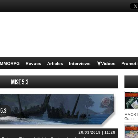
s MMORPG
Revues
Articles
Interviews
Vidéos
Promot
mise 5.3
 5.3
MMORTS
Gratuit
20/03/2019 | 11:28