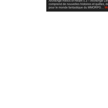
ArcheAge Relics of Hiram 5.3 – ArcheAge Les 
comprend de nouvelles histoires et quêtes, d
pour le monde fantastique du MMORPG…
Mo