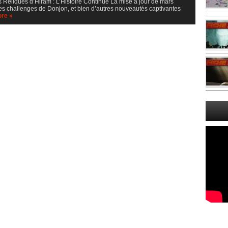
Reliques d’Hiram : L’Histoire Continue La mise à jour de mars
es challenges de Donjon, et bien d’autres nouveautés captivantes
re »