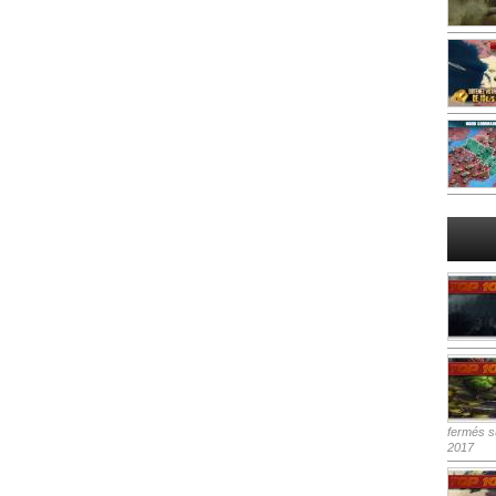
fermés
su
2017